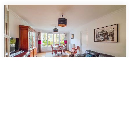
Appartement Maisons Laffitte 4 Pièces 80 M2
,
Maisons Laffitte
430 000 €
dont 3,12% TTC d'honoraires
80
M²
Réf :
3042
4
Pièce(s)