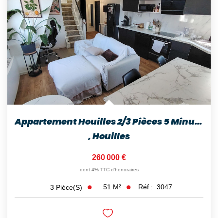
Appartement Houilles 2/3 Pièces 5 Minutes Gare
,
Houilles
260 000 €
dont 4% TTC d'honoraires
51
M²
Réf :
3047
3
Pièce(s)