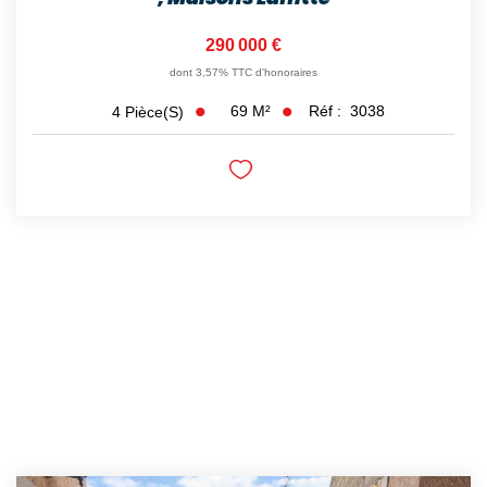
290 000 €
dont 3,57% TTC d'honoraires
69
M²
Réf :
3038
4
Pièce(s)