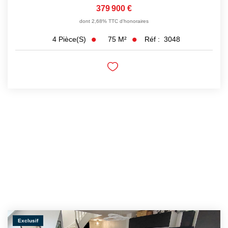
379 900 €
dont 2,68% TTC d'honoraires
75
M²
Réf :
3048
4
Pièce(s)
Exclusif