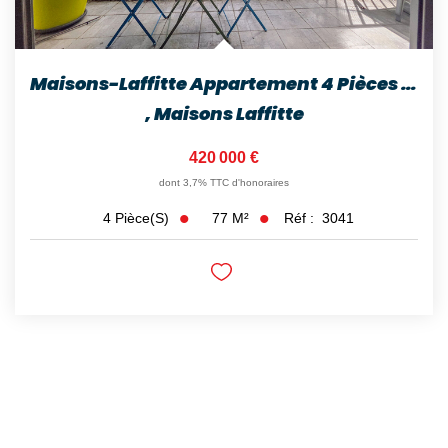
Maisons-Laffitte Appartement 4 Pièces Lumineux Avec Balcon...
,
Maisons Laffitte
420 000 €
dont 3,7% TTC d'honoraires
77
M²
Réf :
3041
4
Pièce(s)