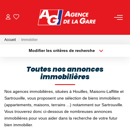
ACHETER
Accueil
Immobilier
LOUER
Modifier les critères de recherche
Localisation
Type de bien
Localisation
Sélectionnez...
GESTION
Toutes nos annonces
immobilières
Surface min
Budget max
BIENS VENDUS
Plus de critères
Créer une alerte
Nos agences immobilières, situées à Houilles, Maisons-Laffitte et
Sartrouville, vous proposent une sélection de biens immobiliers
NOS AGENCES
(appartements, maisons, terrains ...) notamment sur Sartrouville.
Vous trouverez donc ci-dessous de nombreuses annonces
Toutes Les Agences
immobilières pour vous aider dans la recherche de votre futur
Nous Rejoindre
bien immobilier.