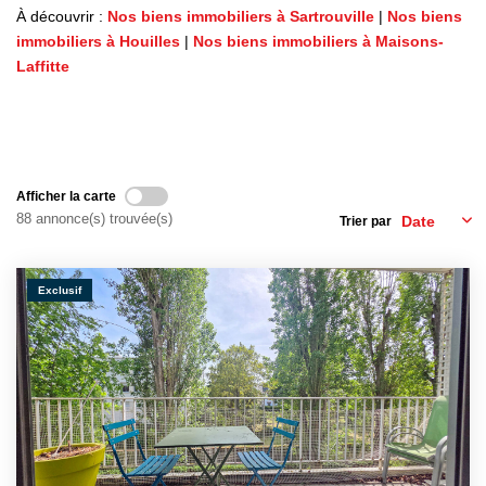
Nos Témoignages
À découvrir :
Nos biens immobiliers à Sartrouville
|
Nos biens
immobiliers à Houilles
|
Nos biens immobiliers à Maisons-
Nos Actualités
Laffitte
NOUS CONTACTER
EN
ES
Afficher la carte
88 annonce(s) trouvée(s)
Trier par
Exclusif