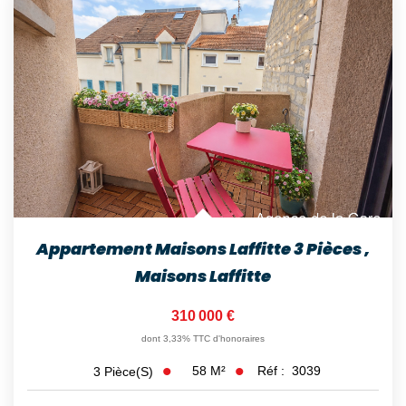
Appartement Maisons Laffitte 3 Pièces
,
Maisons Laffitte
310 000 €
dont 3,33% TTC d'honoraires
58
M²
Réf :
3039
3
Pièce(s)