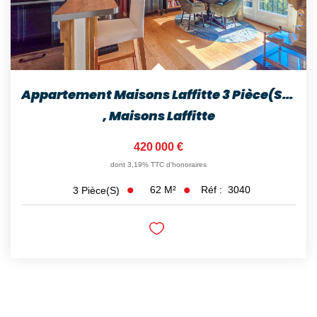
Appartement Maisons Laffitte 3 Pièce(s) 62 M2
,
Maisons Laffitte
420 000 €
dont 3,19% TTC d'honoraires
62
M²
Réf :
3040
3
Pièce(s)