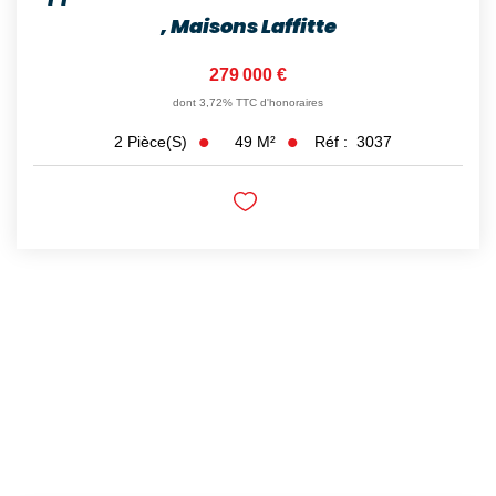
,
Maisons Laffitte
279 000 €
dont 3,72% TTC d'honoraires
49
M²
Réf :
3037
2
Pièce(s)