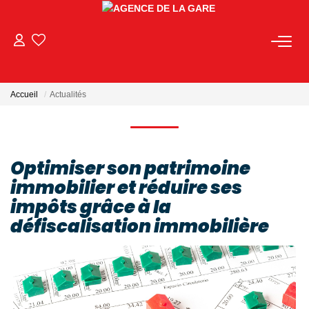
ACHETER
Accueil
Actualités
LOUER
GESTION
Optimiser son patrimoine
immobilier et réduire ses
BIENS VENDUS
impôts grâce à la
défiscalisation immobilière
NOS AGENCES
Toutes Les Agences
Nous Rejoindre