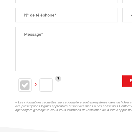
SUPERFICIE :
N° de téléphone*
RESTAURANTS ET CAFÉS
Message*
E
« Les informations recueillies sur ce formulaire sont enregistrées dans un fichi
des prescriptions légales applicables et sont destinées à nos conseillers Confor
agencegare@orange.fr. Nous vous informons de l'existence de la liste d'opposition