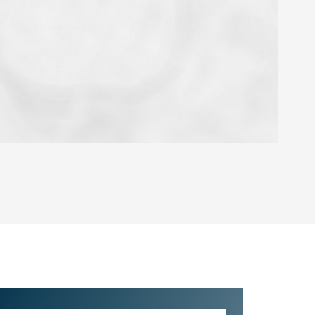
OYEN
'HABITATION
CE DE L'AÉROPORT :