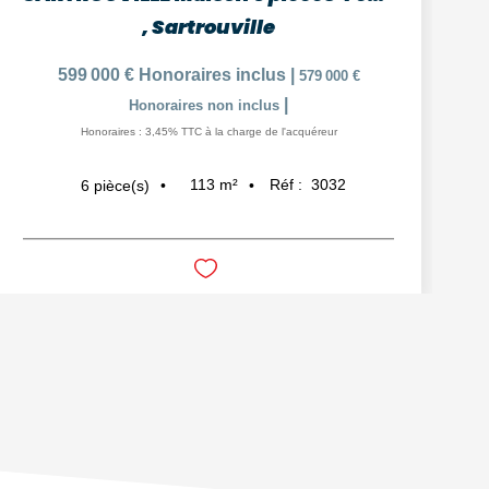
,
Sartrouville
599 000 €
Honoraires inclus
|
579 000 €
|
Honoraires non inclus
Honoraires : 3,45% TTC à la charge de l'acquéreur
113
m²
Réf :
3032
6
pièce(s)