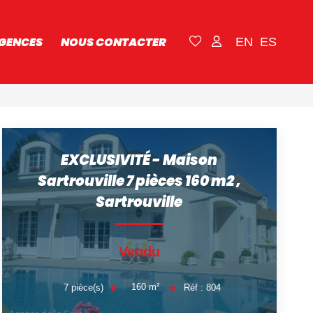
GENCES
NOUS CONTACTER
EN
ES
EXCLUSIVITÉ - Maison
Sartrouville 7 pièces 160 m2
,
Sartrouville
Vendu
160
m²
7
pièce(s)
Réf :
804