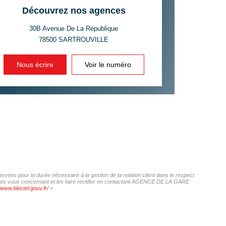
 ET CRÈCHES
Découvrez nos agences
30B Avenue De La République
78500
SARTROUVILLE
INS
Nous écrire
Voir le numéro
ées pour la durée nécessaire à la gestion de la relation client dans le respect
onnées vous concernant et les faire rectifier en contactant AGENCE DE LA GARE
/www.bloctel.gouv.fr/
»