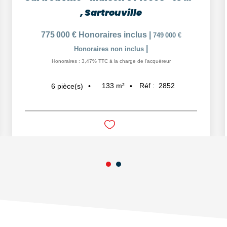
,
Sartrouville
775 000 €
Honoraires inclus
|
749 000 €
|
Honoraires non inclus
Honoraires : 3,47% TTC à la charge de l'acquéreur
133
m²
Réf :
2852
6
pièce(s)