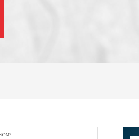
ENFANTS ET ADOLESCENTS
AGE M
TAUX DE PROPRIÉTAIRES
TAUX D
PART DES MÉNAGES SANS VOITURE
DISTAN
NOM*