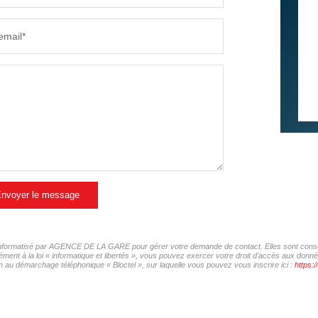
RÉSULTATS DES LYCÉES
ECOLES
email*
COMMERCES
MÉDEC
nvoyer le message
er informatisé par AGENCE DE LA GARE pour gérer votre demande de contact. Elles sont conserv
mément à la loi « informatique et libertés », vous pouvez exercer votre droit d'accès aux d
 au démarchage téléphonique « Bloctel », sur laquelle vous pouvez vous inscrire ici :
https:/