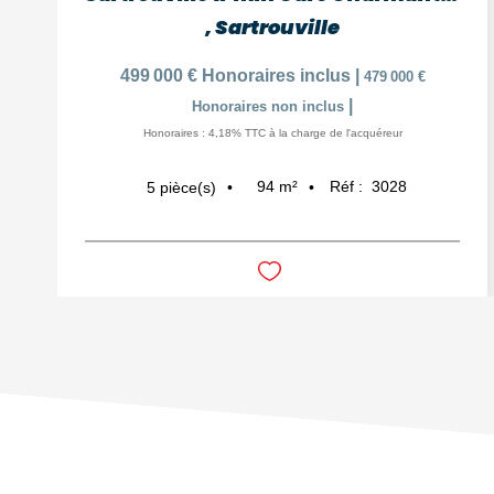
,
Sartrouville
499 000 €
Honoraires inclus
|
479 000 €
|
Honoraires non inclus
Honoraires : 4,18% TTC à la charge de l'acquéreur
94
m²
Réf :
3028
5
pièce(s)