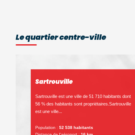
Le quartier centre-ville
Sartrouville
Sartrouville est une ville de 51 710 habitants dont
56 % des habitants sont propriétaires.Sartrouville
est une ville...
Population :
52 538 habitants
Distance de l'aéroport :
16 km