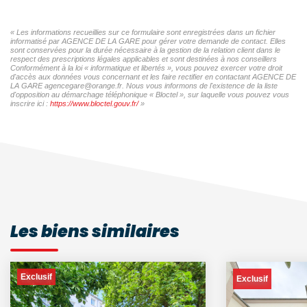
« Les informations recueillies sur ce formulaire sont enregistrées dans un fichier
informatisé par AGENCE DE LA GARE pour gérer votre demande de contact. Elles
sont conservées pour la durée nécessaire à la gestion de la relation client dans le
respect des prescriptions légales applicables et sont destinées à nos conseillers
Conformément à la loi « informatique et libertés », vous pouvez exercer votre droit
d'accès aux données vous concernant et les faire rectifier en contactant AGENCE DE
LA GARE agencegare@orange.fr. Nous vous informons de l'existence de la liste
d'opposition au démarchage téléphonique « Bloctel », sur laquelle vous pouvez vous
inscrire ici :
https://www.bloctel.gouv.fr/
»
Les biens similaires
Exclusif
Exclusif