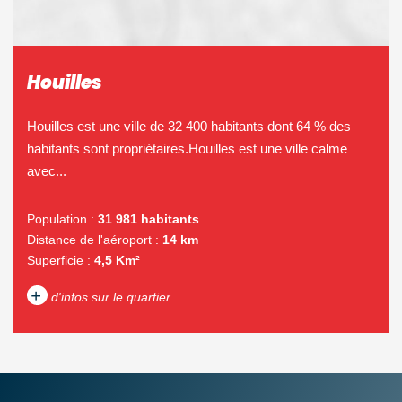
Houilles
Houilles est une ville de 32 400 habitants dont 64 % des
habitants sont propriétaires.Houilles est une ville calme
avec...
Population :
31 981 habitants
Distance de l'aéroport :
14 km
Superficie :
4,5 Km²
+
d'infos sur le quartier
DENSITÉ DE POPULATION
ENFANTS ET ADOLESCENTS