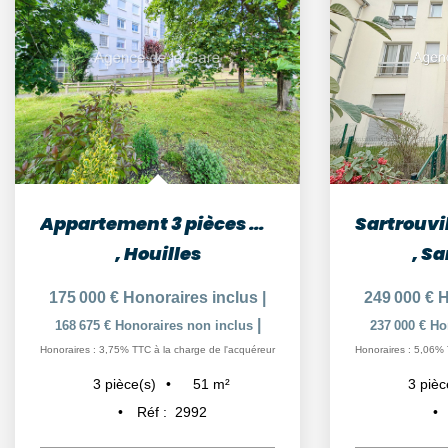
Appartement 3 pièces Houilles 51,17 m² - 15 minutes de la...
,
Houilles
,
Sa
175 000 €
Honoraires inclus
|
249 000 €
H
|
168 675 €
Honoraires non inclus
237 000 €
Ho
Honoraires : 3,75% TTC à la charge de l'acquéreur
Honoraires : 5,06% 
51
m²
3
pièce(s)
3
pièc
Réf :
2992