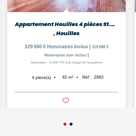
Appartement Houilles 4 pièces 91.62 m² - 15 minutes Gare et...
,
Houilles
329 000 €
Honoraires inclus
|
319 000 €
|
Honoraires non inclus
Honoraires : 3,13% TTC à la charge de l'acquéreur
92
m²
Réf :
2983
4
pièce(s)