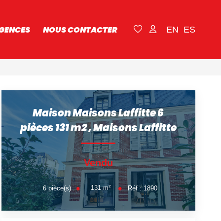
GENCES
NOUS CONTACTER
EN
ES
Maison Maisons Laffitte 6
pièces 131 m2
,
Maisons Laffitte
Vendu
131
m²
6
pièce(s)
Réf :
1890