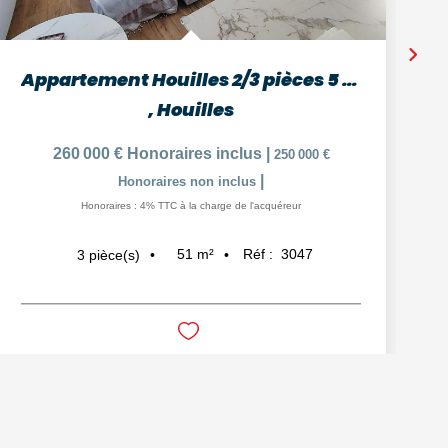
Appartement Houilles 2/3 pièces 5 minutes Gare
,
Houilles
260 000 €
Honoraires inclus
|
250 000 €
|
Honoraires non inclus
Honoraires : 4% TTC à la charge de l'acquéreur
51
m²
Réf :
3047
3
pièce(s)