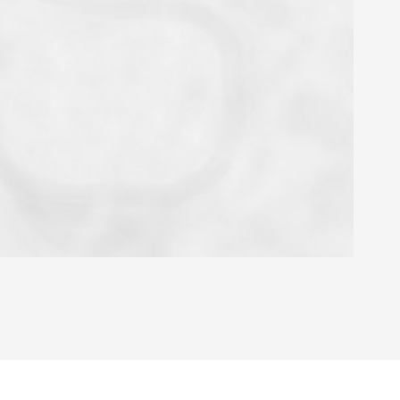
OYEN
'HABITATION