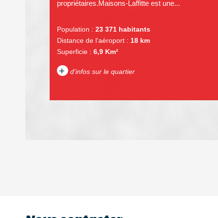
propriétaires.Maisons-Laffitte est une...
Population :
23 371 habitants
Distance de l'aéroport :
18 km
Superficie :
6,9 Km²
+
d'infos sur le quartier
DENSITÉ DE POPULATION
REVENU MENSUEL PAR MÉNAGE