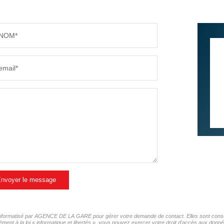
PART DES MÉNAGES SANS VOITURE
DISTAN
NOM*
RÉSULTATS DES LYCÉES
ECOLES
email*
COMMERCES
MÉDEC
nvoyer le message
er informatisé par AGENCE DE LA GARE pour gérer votre demande de contact. Elles sont conserv
mément à la loi « informatique et libertés », vous pouvez exercer votre droit d'accès aux d