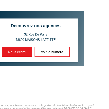
CE DE L'AÉROPORT :
 ET CRÈCHES
Découvrez nos agences
32 Rue De Paris
78600
MAISONS-LAFFITTE
INS
Nous écrire
Voir le numéro
ées pour la durée nécessaire à la gestion de la relation client dans le respect
onnées vous concernant et les faire rectifier en contactant AGENCE DE LA GARE