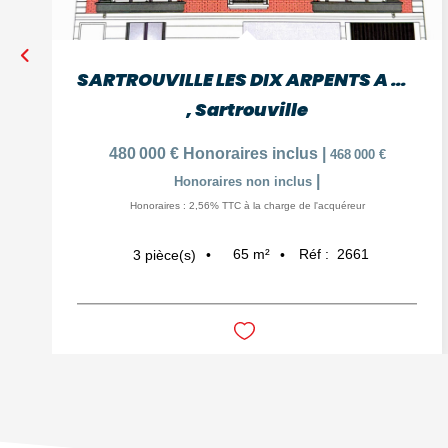
SARTROUVILLE LES DIX ARPENTS A 9 MIN GARE APPARTEMENT DE 3...
,
Sartrouville
480 000 €
Honoraires inclus
|
468 000 €
|
Honoraires non inclus
Honoraires : 2,56% TTC à la charge de l'acquéreur
65
m²
Réf :
2661
3
pièce(s)