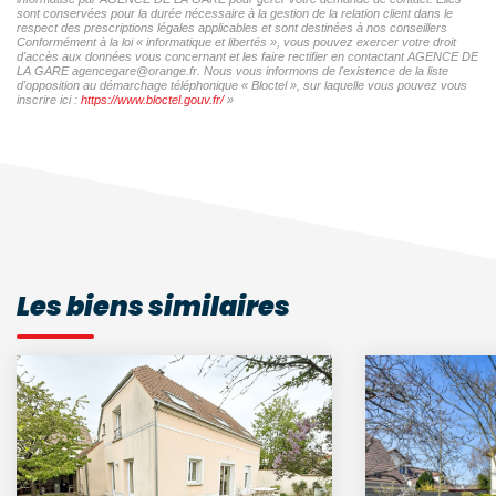
sont conservées pour la durée nécessaire à la gestion de la relation client dans le
respect des prescriptions légales applicables et sont destinées à nos conseillers
Conformément à la loi « informatique et libertés », vous pouvez exercer votre droit
d'accès aux données vous concernant et les faire rectifier en contactant AGENCE DE
LA GARE agencegare@orange.fr. Nous vous informons de l'existence de la liste
d'opposition au démarchage téléphonique « Bloctel », sur laquelle vous pouvez vous
inscrire ici :
https://www.bloctel.gouv.fr/
»
Les biens similaires