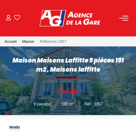
ACHETER
Accueil
Maison
Référence 1957
LOUER
Maison Maisons Laffitte 9 pièces 191
GESTION
m2
,
Maisons laffitte
BIENS VENDUS
Vendu
NOS AGENCES
9
pièce(s)
•
190
m²
•
Réf : 1957
Toutes Les Agences
Vendu
Nous Rejoindre