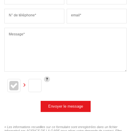
N° de téléphone*
email*
Message*
Envoyer le message
« Les informations recueillies sur ce formulaire sont enregistrées dans un fichier
informatisé par AGENCE DE LA GARE pour gérer votre demande de contact. Elles