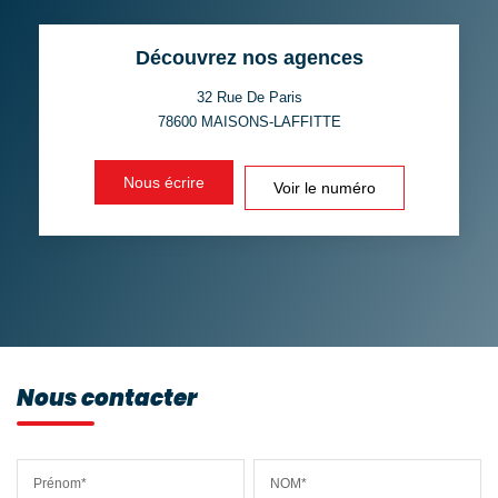
TAUX DE PROPRIÉTAIRES
TAUX D'HABITATION
Découvrez nos agences
TAXE FONCIÈRE
PART DES MÉNAGES SANS
VOITURE
32 Rue De Paris
78600
MAISONS-LAFFITTE
DISTANCE DE L'AÉROPORT :
SUPERFICIE :
Nous écrire
Voir le numéro
RÉSULTATS DES LYCÉES
ECOLES ET CRÈCHES
RESTAURANTS ET CAFÉS
COMMERCES
MÉDECINS
Nous contacter
Prénom*
NOM*