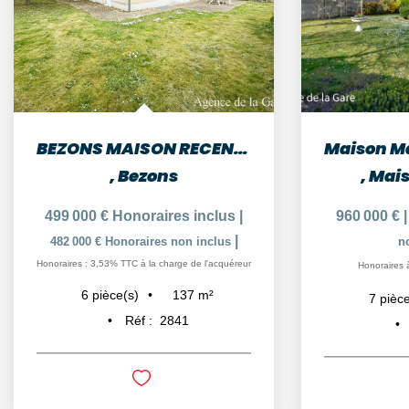
BEZONS MAISON RECENTE DE 6 PIECES SUR 379 m² de TERRAIN
,
Bezons
,
Mais
499 000 €
Honoraires inclus
|
960 000 €
|
482 000 €
Honoraires non inclus
n
Honoraires : 3,53% TTC à la charge de l'acquéreur
Honoraires 
137
m²
6
pièce(s)
7
pièce
Réf :
2841