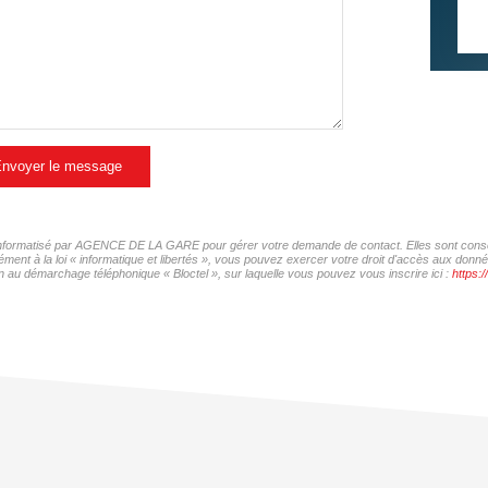
nvoyer le message
er informatisé par AGENCE DE LA GARE pour gérer votre demande de contact. Elles sont conserv
mément à la loi « informatique et libertés », vous pouvez exercer votre droit d'accès aux d
 au démarchage téléphonique « Bloctel », sur laquelle vous pouvez vous inscrire ici :
https:/