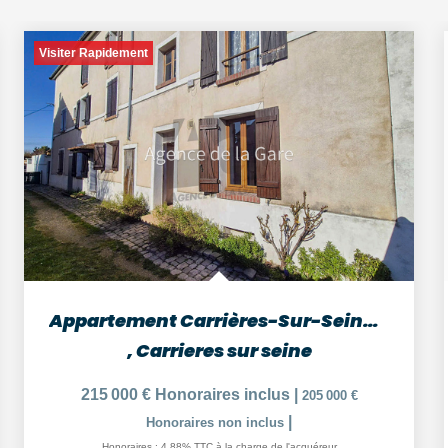
Visiter Rapidement
Appartement Carrières-Sur-Seine 3 pièces 49 m²
,
Carrieres sur seine
215 000 €
Honoraires inclus
|
205 000 €
|
Honoraires non inclus
Honoraires : 4,88% TTC à la charge de l'acquéreur