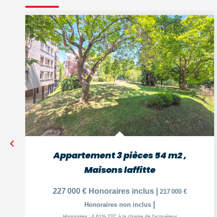
Appartement 3 pièces 54 m2
,
Maisons laffitte
227 000 €
Honoraires inclus
|
217 000 €
|
Honoraires non inclus
Honoraires : 4,61% TTC à la charge de l'acquéreur