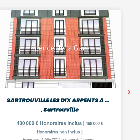
SARTROUVILLE LES DIX ARPENTS A 9 MIN GARE APPARTEMENT DE 3...
,
Sartrouville
480 000 €
Honoraires inclus
|
468 000 €
|
Honoraires non inclus
Honoraires : 2,56% TTC à la charge de l'acquéreur