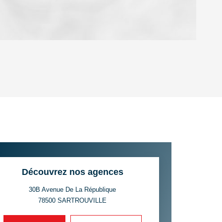
OYEN
'HABITATION
CE DE L'AÉROPORT :
 ET CRÈCHES
Découvrez nos agences
30B Avenue De La République
78500
SARTROUVILLE
INS