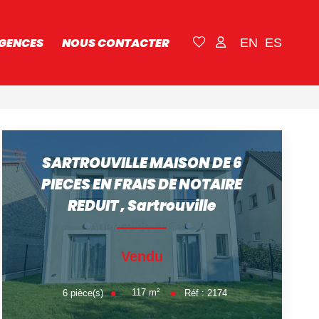
GENCES
NOUS CONTACTER
EN
ES
SARTROUVILLE MAISON DE 6
PIECES EN FRAIS DE NOTAIRE
REDUIT
,
Sartrouville
Vendu
117
m²
6
pièce(s)
Réf :
2174