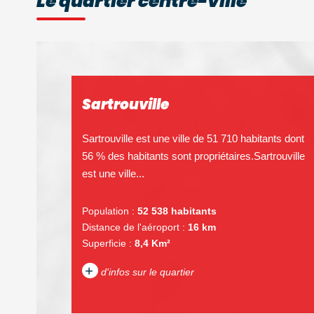
Le quartier centre-ville
Sartrouville
Sartrouville est une ville de 51 710 habitants dont
56 % des habitants sont propriétaires.Sartrouville
est une ville...
Population :
52 538 habitants
Distance de l'aéroport :
16 km
Superficie :
8,4 Km²
+
d'infos sur le quartier