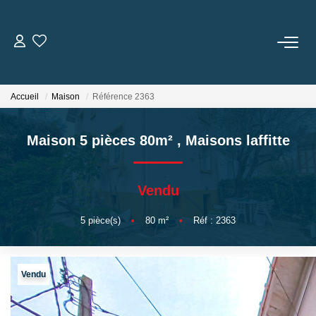
ACHETER
Accueil
Maison
Référence 2363
LOUER
Maison 5 pièces 80m²
,
Maisons laffitte
GESTION
Vendu
BIENS VENDUS
5
pièce(s)
•
80
m²
•
Réf : 2363
NOS AGENCES
Toutes Les Agences
Vendu
Nous Rejoindre
Nos Témoignages