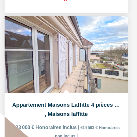
Appartement Maisons Laffitte 4 pièces 105.9 m2
,
Maisons laffitte
633 000 €
Honoraires inclus
|
614 563 €
Honoraires
|
non inclus