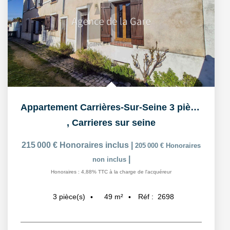
Appartement Carrières-Sur-Seine 3 pièces 49 m²
,
Carrieres sur seine
215 000 €
Honoraires inclus
|
205 000 €
Honoraires
|
non inclus
Honoraires : 4,88% TTC à la charge de l'acquéreur
49
m²
Réf :
2698
3
pièce(s)