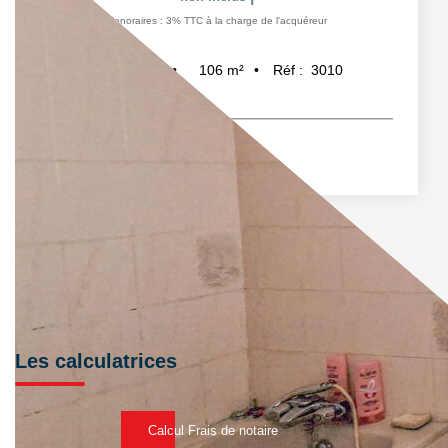
Honoraires : 3% TTC à la charge de l'acquéreur
106
m²
Réf :
3010
4
pièce(s)
Les calculatrices
Calcul Frais de notaire