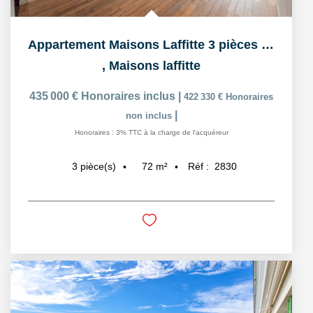
Appartement Maisons Laffitte 3 pièces 71.70 m2
,
Maisons laffitte
435 000 €
Honoraires inclus
|
422 330 €
Honoraires
|
non inclus
Honoraires : 3% TTC à la charge de l'acquéreur
72
m²
Réf :
2830
3
pièce(s)