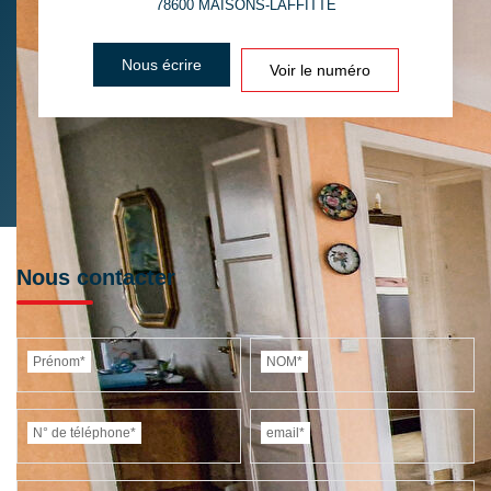
78600
MAISONS-LAFFITTE
DISTANCE DE L'AÉROPORT :
SUPERFICIE :
Nous écrire
Voir le numéro
RÉSULTATS DES LYCÉES
ECOLES ET CRÈCHES
RESTAURANTS ET CAFÉS
COMMERCES
MÉDECINS
Nous contacter
Prénom*
NOM*
N° de téléphone*
email*