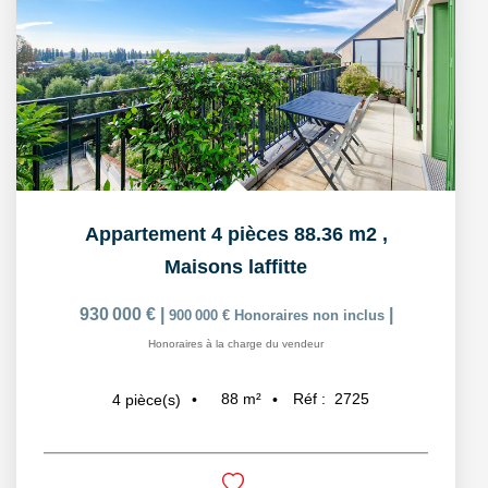
Appartement 4 pièces 88.36 m2
,
Maisons laffitte
930 000 €
|
|
900 000 €
Honoraires non inclus
Honoraires à la charge du vendeur
88
m²
Réf :
2725
4
pièce(s)