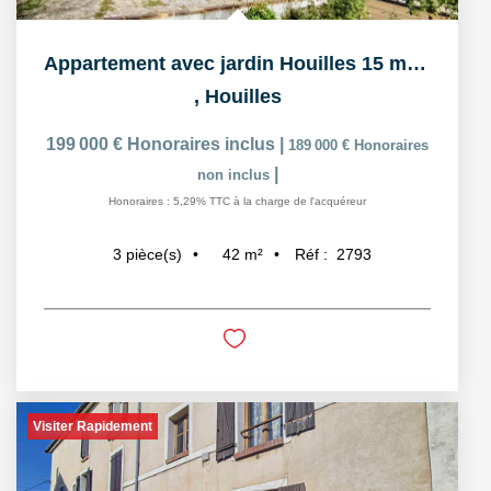
Appartement avec jardin Houilles 15 min gare
,
Houilles
199 000 €
Honoraires inclus
|
189 000 €
Honoraires
|
non inclus
Honoraires : 5,29% TTC à la charge de l'acquéreur
42
m²
Réf :
2793
3
pièce(s)
Visiter Rapidement