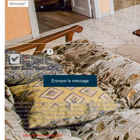
Message*
Envoyer le message
« Les informations recueillies sur ce formulaire sont enregistrées dans un fichier
informatisé par AGENCE DE LA GARE pour gérer votre demande de contact. Elles
sont conservées pour la durée nécessaire à la gestion de la relation client dans le
respect des prescriptions légales applicables et sont destinées à nos conseillers
Conformément à la loi « informatique et libertés », vous pouvez exercer votre droit
d'accès aux données vous concernant et les faire rectifier en contactant AGENCE DE
LA GARE agencegare@orange.fr. Nous vous informons de l'existence de la liste
d'opposition au démarchage téléphonique « Bloctel », sur laquelle vous pouvez vous
inscrire ici :
https://www.bloctel.gouv.fr/
»