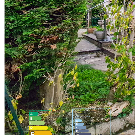
chambres, un bureau ainsi qu'une salle de bains avec wc.
Elle dispose également d'un sous-sol total composé d'une
pièce aménagée de 18m², de rangements, d'une
buanderie/cuisine d'été et d'une chaufferie. Cette maison
chaleureuse et lumineuse avec ses trois expositions ravira
toute la famille, le tout à moins de 8 minutes à pied de la
gare.
** €620 000
honoraires inclus
|
|
€602 000
hors honoraires
Honoraires : 2.99%
TTC à la charge de l'acquéreur
Nos honoraires
Nous contacter
Diagnostics énergétiques