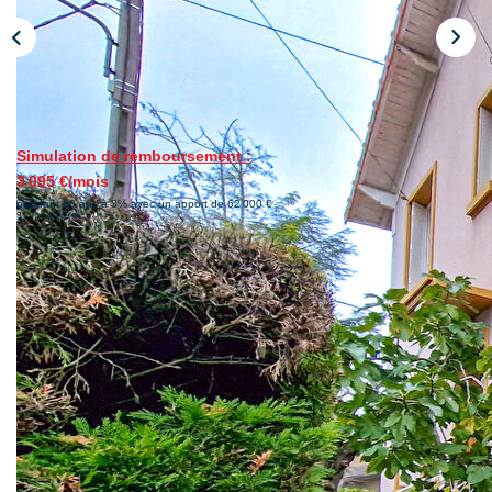
Nos Actualités
NOUS CONTACTER
Simulation de remboursement :
EN
ES
3 095 €/mois
pendant 20 ans à 3% avec un apport de 62 000 €
Description
Réf : 2363
*** Frais d'agence à 2.9 % *** A proximité des écoles et des
commerces, jolie maison d'environ 80m² offrant au rez-de-
chaussée : un séjour salle à manger, une cuisine, une
chambre et un wc. Au 1er étage un palier dessert deux