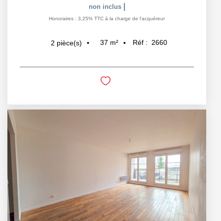
|
non inclus
Honoraires : 3,25% TTC à la charge de l'acquéreur
37
m²
Réf :
2660
2
pièce(s)