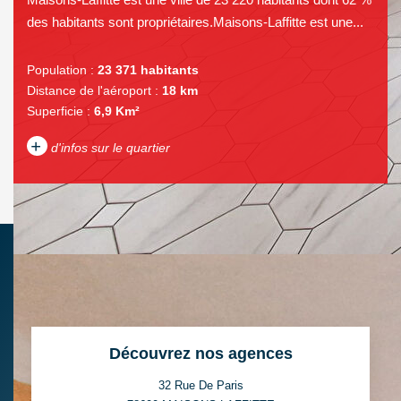
des habitants sont propriétaires.Maisons-Laffitte est une...
Population :
23 371 habitants
Distance de l'aéroport :
18 km
Superficie :
6,9 Km²
+
d'infos sur le quartier
DENSITÉ DE POPULATION
ENFANTS ET ADOLESCENTS
AGE MOYEN
REVENU MENSUEL PAR
MÉNAGE
TAUX DE PROPRIÉTAIRES
TAUX D'HABITATION
Découvrez nos agences
TAXE FONCIÈRE
PART DES MÉNAGES SANS
VOITURE
32 Rue De Paris