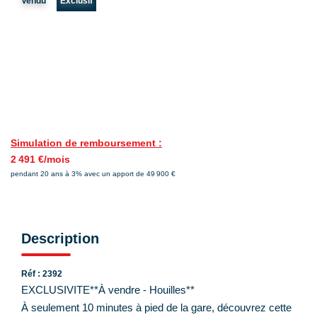
Vendu
Exclusif
Nos Actualités
NOUS CONTACTER
EN
ES
Simulation de remboursement :
2 491 €/mois
pendant 20 ans à 3% avec un apport de 49 900 €
Description
Réf : 2392
EXCLUSIVITE**À vendre - Houilles**
À seulement 10 minutes à pied de la gare, découvrez cette