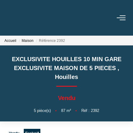
ACHETER
Accueil
Maison
Référence 2392
LOUER
EXCLUSIVITE HOUILLES 10 MIN GARE
GESTION
EXCLUSIVITE MAISON DE 5 PIECES
,
Houilles
BIENS VENDUS
Vendu
NOS AGENCES
5
pièce(s)
•
87
m²
•
Réf : 2392
Toutes Les Agences
Nous Rejoindre
Nos Témoignages