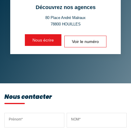
Découvrez nos agences
TAXE FONCIÈRE
PART DES MÉNAGES SANS
VOITURE
80 Place André Malraux
78800
HOUILLES
DISTANCE DE L'AÉROPORT :
SUPERFICIE :
Nous écrire
Voir le numéro
RÉSULTATS DES LYCÉES
ECOLES ET CRÈCHES
RESTAURANTS ET CAFÉS
COMMERCES
MÉDECINS
Nous contacter
Prénom*
NOM*