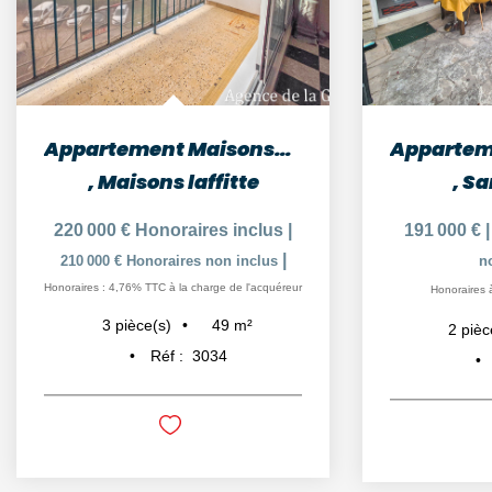
Appartement Maisons-Laffitte 3 pièces 48.88 m2
,
Maisons laffitte
,
Sa
220 000 €
Honoraires inclus
|
191 000 €
|
210 000 €
Honoraires non inclus
n
Honoraires : 4,76% TTC à la charge de l'acquéreur
Honoraires 
49
m²
3
pièce(s)
2
pièc
Réf :
3034