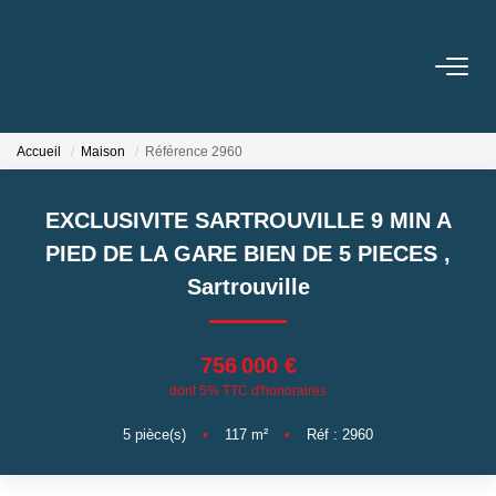
ACHETER
Accueil
Maison
Référence 2960
LOUER
EXCLUSIVITE SARTROUVILLE 9 MIN A
GESTION
PIED DE LA GARE BIEN DE 5 PIECES
,
Sartrouville
BIENS VENDUS
756 000 €
NOS AGENCES
dont 5% TTC d'honoraires
Toutes Les Agences
5
pièce(s)
•
117
m²
•
Réf : 2960
Nous Rejoindre
Nos Témoignages