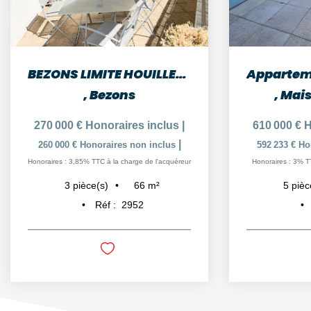
BEZONS LIMITE HOUILLES APPARTEMENT DE 3 PIECES AVEC 2...
,
Bezons
,
Mais
270 000 €
Honoraires inclus
|
610 000 €
H
|
260 000 €
Honoraires non inclus
592 233 €
Ho
Honoraires : 3,85% TTC à la charge de l'acquéreur
Honoraires : 3% T
66
m²
3
pièce(s)
5
pièc
Réf :
2952