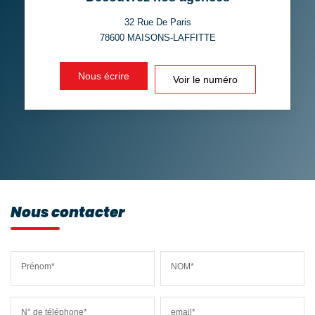
TAXE FONCIÈRE
PART DES MÉNAGES SANS
VOITURE
32 Rue De Paris
78600
MAISONS-LAFFITTE
DISTANCE DE L'AÉROPORT :
SUPERFICIE :
Nous écrire
Voir le numéro
RÉSULTATS DES LYCÉES
ECOLES ET CRÈCHES
RESTAURANTS ET CAFÉS
COMMERCES
MÉDECINS
Nous contacter
Prénom*
NOM*
N° de téléphone*
email*