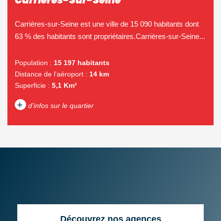
Carrières-sur-Seine est une ville de 15 090 habitants dont
63 % des habitants sont propriétaires.Carrières-sur-Seine...
Population :
15 197 habitants
Distance de l'aéroport :
14 km
Superficie :
5,1 Km²
+
d'infos sur le quartier
DENSITÉ DE POPULATION
ENFANTS ET ADOLESCENTS
AGE MOYEN
REVENU MENSUEL PAR
MÉNAGE
TAUX DE PROPRIÉTAIRES
TAUX D'HABITATION
Découvrez nos agences