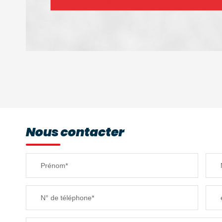
DENSITÉ DE POPULATION
REVENU MENSUEL PAR MÉNAGE
Nous contacter
TAXE FONCIÈRE
Prénom*
SUPERFICIE :
N° de téléphone*
RESTAURANTS ET CAFÉS