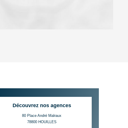
OYEN
'HABITATION
CE DE L'AÉROPORT :
 ET CRÈCHES
Découvrez nos agences
80 Place André Malraux
78800
HOUILLES
INS