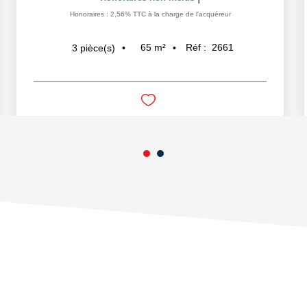
Honoraires : 2,56% TTC à la charge de l'acquéreur
65
m²
Réf :
2661
3
pièce(s)