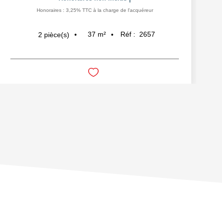
Honoraires : 3,25% TTC à la charge de l'acquéreur
37
m²
Réf :
2657
2
pièce(s)