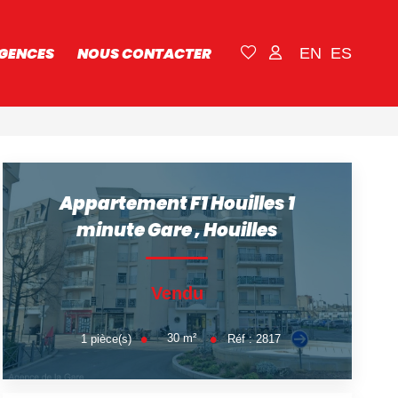
GENCES
NOUS CONTACTER
EN
ES
Appartement F1 Houilles 1
minute Gare
,
Houilles
Vendu
30
m²
1
pièce(s)
Réf :
2817