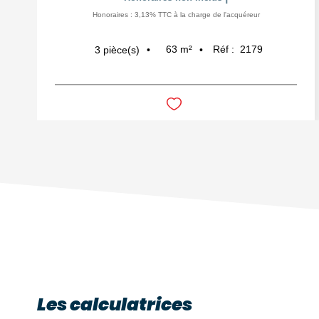
Honoraires : 3,13% TTC à la charge de l'acquéreur
63
m²
Réf :
2179
3
pièce(s)
Les calculatrices