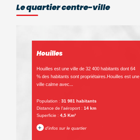
Le quartier centre-ville
Houilles
Houilles est une ville de 32 400 habitants dont 64
% des habitants sont propriétaires.Houilles est une
ville calme avec...
Population :
31 981 habitants
Distance de l'aéroport :
14 km
Superficie :
4,5 Km²
+
d'infos sur le quartier