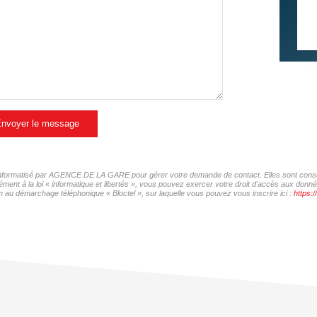
nvoyer le message
er informatisé par AGENCE DE LA GARE pour gérer votre demande de contact. Elles sont conserv
mément à la loi « informatique et libertés », vous pouvez exercer votre droit d'accès aux d
 au démarchage téléphonique « Bloctel », sur laquelle vous pouvez vous inscrire ici :
https:/