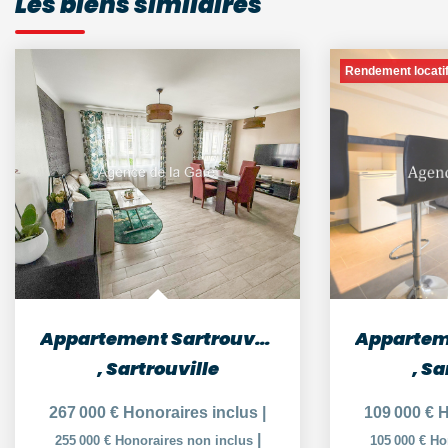
Les biens similaires
Rendement locati
Appartement Sartrouville 4 pièce(s) 61.7 m2
,
Sartrouville
,
Sa
267 000 €
Honoraires inclus
|
109 000 €
H
|
255 000 €
Honoraires non inclus
105 000 €
Ho