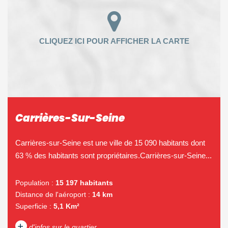
Carrières-Sur-Seine
Carrières-sur-Seine est une ville de 15 090 habitants dont
63 % des habitants sont propriétaires.Carrières-sur-Seine...
Population :
15 197 habitants
Distance de l'aéroport :
14 km
Superficie :
5,1 Km²
+
d'infos sur le quartier