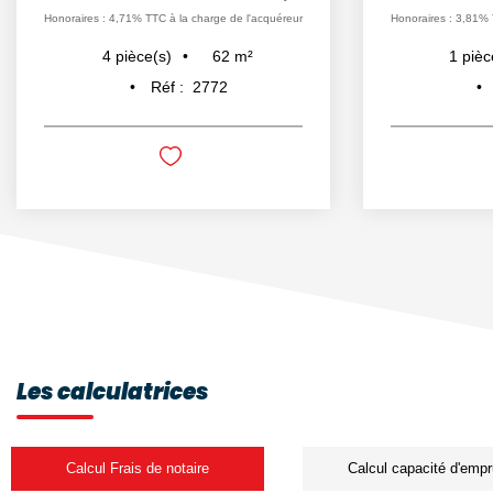
Honoraires : 4,71% TTC à la charge de l'acquéreur
Honoraires : 3,81% 
62
m²
4
pièce(s)
1
pièc
Réf :
2772
Les calculatrices
Calcul Frais de notaire
Calcul capacité d'empr