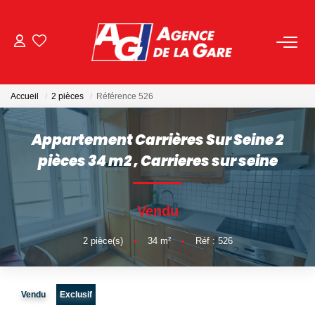
ACHETER
Accueil
2 pièces
Référence 526
LOUER
Appartement Carrières Sur Seine 2
GESTION
pièces 34 m2
,
Carrieres sur seine
BIENS VENDUS
Vendu
NOS AGENCES
2
pièce(s)
•
34
m²
•
Réf : 526
Toutes Les Agences
Vendu
Exclusif
Nous Rejoindre