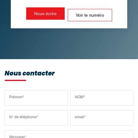
DISTANCE DE L'AÉROPORT :
SUPERFICIE :
Nous écrire
Voir le numéro
RÉSULTATS DES LYCÉES
ECOLES ET CRÈCHES
RESTAURANTS ET CAFÉS
COMMERCES
MÉDECINS
Nous contacter
Prénom*
NOM*
N° de téléphone*
email*
Message*