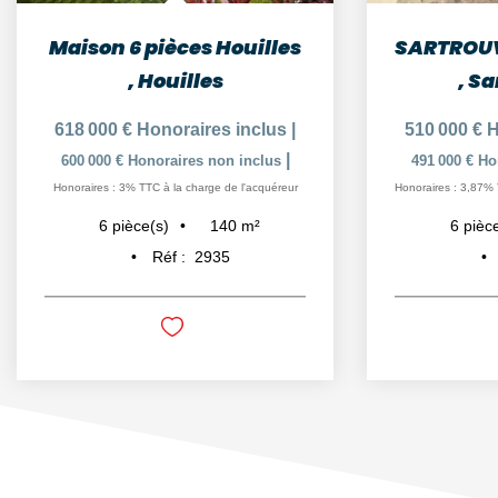
Maison 6 pièces Houilles
,
Houilles
,
Sa
618 000 €
Honoraires inclus
|
510 000 €
H
|
600 000 €
Honoraires non inclus
491 000 €
Ho
Honoraires : 3% TTC à la charge de l'acquéreur
Honoraires : 3,87% 
140
m²
6
pièce(s)
6
pièc
Réf :
2935