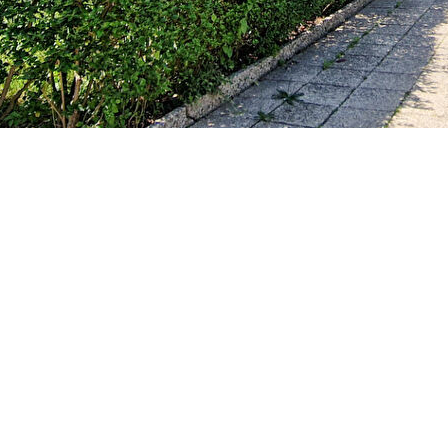
e séjour de 30m² exposé sud-ouest avec accès à l'espace
ainsi qu'une cave et un box en sous-sol. Cet appartement
té immédiate de toutes les commodités.
TC à la charge de l'acquéreur
Partager
Calculer mon budget