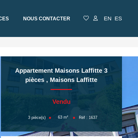
EN
ES
CES
NOUS CONTACTER
Appartement Maisons Laffitte 3
pièces
,
Maisons Laffitte
Vendu
63
m²
3
pièce(s)
Réf :
1637