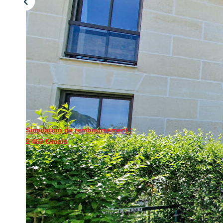
Simulation de remboursement :
2 463 €/mois
pendant 20 ans à 3% avec un apport de 49 350 €
Description
Réf : 1637
À deux pas du Château, en rez-de-jardin sécurisé d'une copro