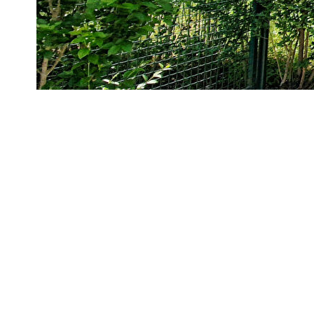
pièces de 63m² offrant : une entrée avec placard, un doubl
extérieur, une cuisine, une chambre, une salle d'eau, un wc 
lumineux bénéficie d'un superbe jardin bien exposé. Proximi
** €493 500
honoraires inclus
|
|
€480 000
hors honoraires
Honoraires : 2.81% T
Diagnostics énergétiques
Imprimer