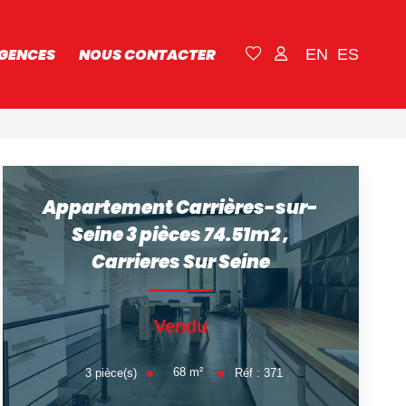
GENCES
NOUS CONTACTER
EN
ES
Appartement Carrières-sur-
Seine 3 pièces 74.51m2
,
Carrieres Sur Seine
Vendu
68
m²
3
pièce(s)
Réf :
371