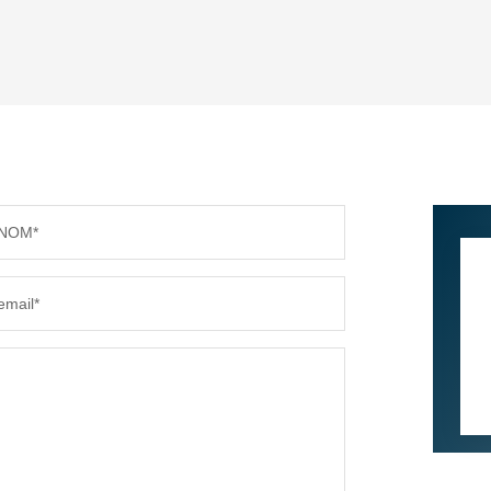
ENFANTS ET ADOLESCENTS
AGE M
TAUX DE PROPRIÉTAIRES
TAUX D
PART DES MÉNAGES SANS VOITURE
DISTAN
NOM*
RÉSULTATS DES LYCÉES
ECOLES
email*
COMMERCES
MÉDEC