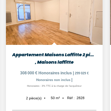
Appartement Maisons Laffitte 2 pièces 49.5 m2
,
Maisons laffitte
308 000 €
Honoraires inclus
|
299 029 €
|
Honoraires non inclus
Honoraires : 3% TTC à la charge de l'acquéreur
50
m²
Réf :
2828
2
pièce(s)