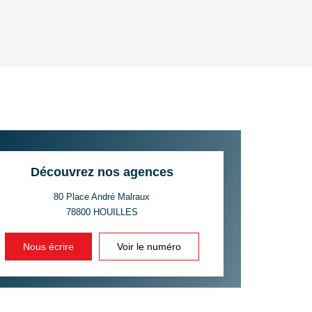
OYEN
'HABITATION
CE DE L'AÉROPORT :
 ET CRÈCHES
Découvrez nos agences
80 Place André Malraux
78800
HOUILLES
INS
Nous écrire
Voir le numéro