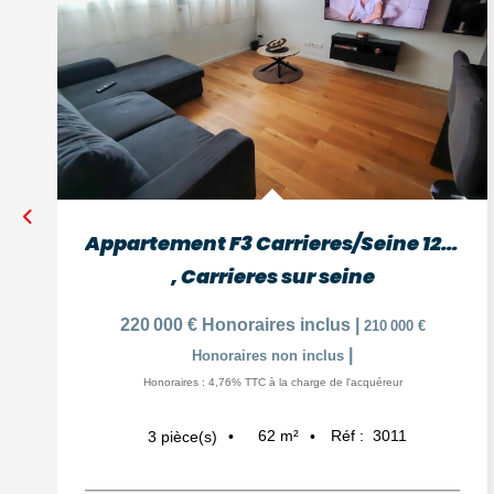
Appartement F3 Carrieres/Seine 12 minutes Gare
,
Carrieres sur seine
220 000 €
Honoraires inclus
|
210 000 €
|
Honoraires non inclus
Honoraires : 4,76% TTC à la charge de l'acquéreur
62
m²
Réf :
3011
3
pièce(s)