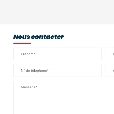
DENSITÉ DE POPULATION
REVENU MENSUEL PAR MÉNAGE
Nous contacter
TAXE FONCIÈRE
Prénom*
SUPERFICIE :
N° de téléphone*
RESTAURANTS ET CAFÉS
Message*