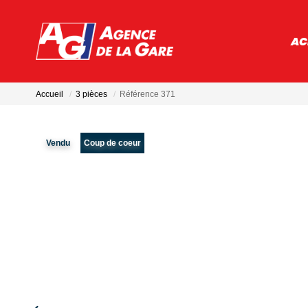
AC
Accueil
3 pièces
Référence 371
Vendu
Coup de coeur