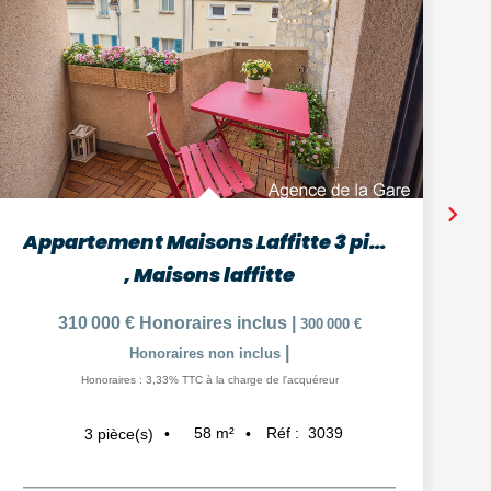
Appartement Maisons Laffitte 3 pièces
,
Maisons laffitte
310 000 €
Honoraires inclus
|
300 000 €
|
Honoraires non inclus
Honoraires : 3,33% TTC à la charge de l'acquéreur
58
m²
Réf :
3039
3
pièce(s)