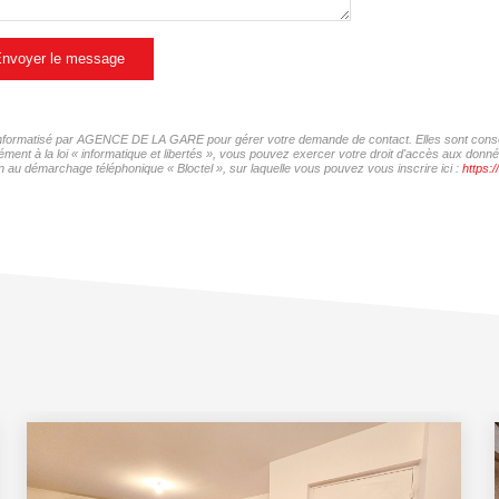
nvoyer le message
er informatisé par AGENCE DE LA GARE pour gérer votre demande de contact. Elles sont conserv
mément à la loi « informatique et libertés », vous pouvez exercer votre droit d'accès aux d
 au démarchage téléphonique « Bloctel », sur laquelle vous pouvez vous inscrire ici :
https:/