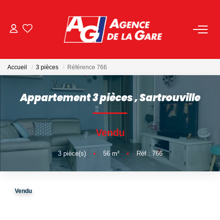
ACHETER
Accueil
3 pièces
Référence 766
LOUER
Appartement 3 pièces
,
Sartrouville
GESTION
Vendu
BIENS VENDUS
3
pièce(s)
•
56
m²
•
Réf : 766
NOS AGENCES
Toutes Les Agences
Vendu
Nous Rejoindre