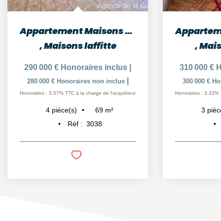
Appartement Maisons Laffitte 4 pièces 69 m2
,
Maisons laffitte
,
Mais
290 000 €
Honoraires inclus
|
310 000 €
H
|
280 000 €
Honoraires non inclus
300 000 €
Ho
Honoraires : 3,57% TTC à la charge de l'acquéreur
Honoraires : 3,33% 
69
m²
4
pièce(s)
3
pièc
Réf :
3038