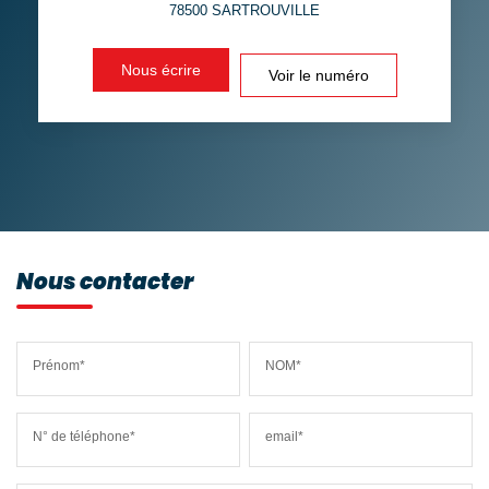
78500
SARTROUVILLE
DISTANCE DE L'AÉROPORT :
SUPERFICIE :
Nous écrire
Voir le numéro
RÉSULTATS DES LYCÉES
ECOLES ET CRÈCHES
RESTAURANTS ET CAFÉS
COMMERCES
MÉDECINS
Nous contacter
Prénom*
NOM*
N° de téléphone*
email*