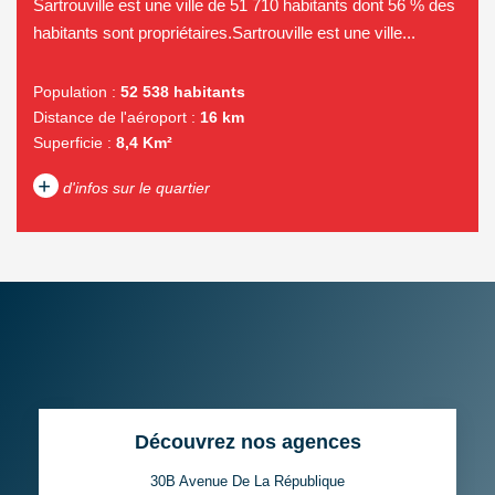
Sartrouville est une ville de 51 710 habitants dont 56 % des
habitants sont propriétaires.Sartrouville est une ville...
Population :
52 538 habitants
Distance de l'aéroport :
16 km
Superficie :
8,4 Km²
+
d'infos sur le quartier
DENSITÉ DE POPULATION
ENFANTS ET ADOLESCENTS
AGE MOYEN
REVENU MENSUEL PAR
MÉNAGE
TAUX DE PROPRIÉTAIRES
TAUX D'HABITATION
Découvrez nos agences
TAXE FONCIÈRE
PART DES MÉNAGES SANS
VOITURE
30B Avenue De La République