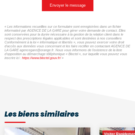
Envoyer le message
« Les informations recueillies sur ce formulaire sont enregistrées dans un fichier
informatisé par AGENCE DE LA GARE pour gérer votre demande de contact. Elles
sont conservées pour la durée nécessaire à la gestion de la relation client dans le
respect des prescriptions légales applicables et sont destinées à nos conseillers
Conformément à la loi « informatique et libertés », vous pouvez exercer votre droit
d'accès aux données vous concernant et les faire rectifier en contactant AGENCE DE
LA GARE agencegare@orange.fr. Nous vous informons de l'existence de la liste
d'opposition au démarchage téléphonique « Bloctel », sur laquelle vous pouvez vous
inscrire ici :
https://www.bloctel.gouv.fr/
»
Les biens similaires
Visiter Rapidemen