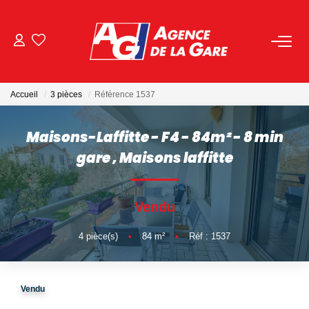
ACHETER
Accueil
3 pièces
Référence 1537
LOUER
Maisons-Laffitte - F4 - 84m² - 8 min
GESTION
gare
,
Maisons laffitte
BIENS VENDUS
Vendu
NOS AGENCES
4
pièce(s)
•
84
m²
•
Réf : 1537
Toutes Les Agences
Vendu
Nous Rejoindre