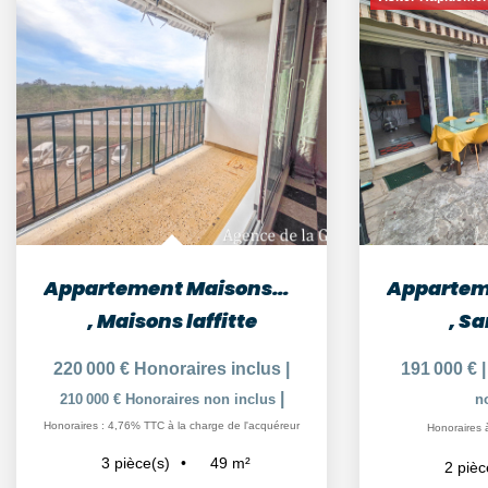
Appartement Maisons-Laffitte 3 pièces 48.88 m2
,
Maisons laffitte
,
Sa
220 000 €
Honoraires inclus
|
191 000 €
|
210 000 €
Honoraires non inclus
n
Honoraires : 4,76% TTC à la charge de l'acquéreur
Honoraires 
49
m²
3
pièce(s)
2
pièc