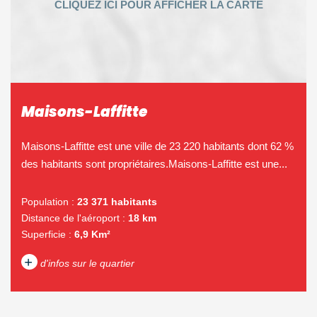
Maisons-Laffitte
Maisons-Laffitte est une ville de 23 220 habitants dont 62 %
des habitants sont propriétaires.Maisons-Laffitte est une...
Population :
23 371 habitants
Distance de l'aéroport :
18 km
Superficie :
6,9 Km²
+
d'infos sur le quartier
DENSITÉ DE POPULATION
ENFANTS ET ADOLESCENTS