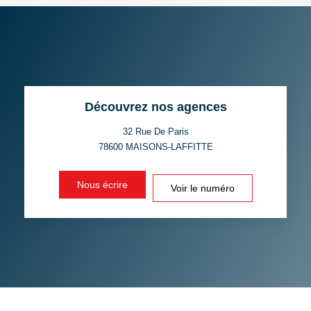
AGE MOYEN
REVENU MENSUEL PAR
MÉNAGE
TAUX DE PROPRIÉTAIRES
TAUX D'HABITATION
Découvrez nos agences
TAXE FONCIÈRE
PART DES MÉNAGES SANS
VOITURE
32 Rue De Paris
78600
MAISONS-LAFFITTE
DISTANCE DE L'AÉROPORT :
SUPERFICIE :
Nous écrire
Voir le numéro
RÉSULTATS DES LYCÉES
ECOLES ET CRÈCHES
RESTAURANTS ET CAFÉS
COMMERCES
MÉDECINS