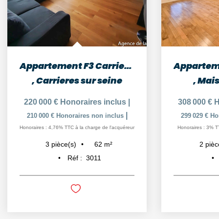
Appartement F3 Carrieres/Seine 12 minutes Gare
,
Carrieres sur seine
,
Mais
220 000 €
Honoraires inclus
|
308 000 €
H
|
210 000 €
Honoraires non inclus
299 029 €
Ho
Honoraires : 4,76% TTC à la charge de l'acquéreur
Honoraires : 3% T
62
m²
3
pièce(s)
2
pièc
Réf :
3011