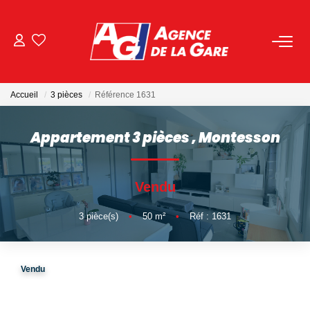
ACHETER
Accueil
3 pièces
Référence 1631
LOUER
Appartement 3 pièces
,
Montesson
GESTION
Vendu
BIENS VENDUS
3
pièce(s)
•
50
m²
•
Réf : 1631
NOS AGENCES
Toutes Les Agences
Vendu
Nous Rejoindre