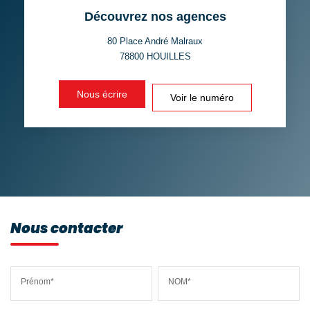
Découvrez nos agences
TAXE FONCIÈRE
PART DES MÉNAGES SANS
VOITURE
80 Place André Malraux
78800
HOUILLES
DISTANCE DE L'AÉROPORT :
SUPERFICIE :
Nous écrire
Voir le numéro
RÉSULTATS DES LYCÉES
ECOLES ET CRÈCHES
RESTAURANTS ET CAFÉS
COMMERCES
MÉDECINS
Nous contacter
Prénom*
NOM*