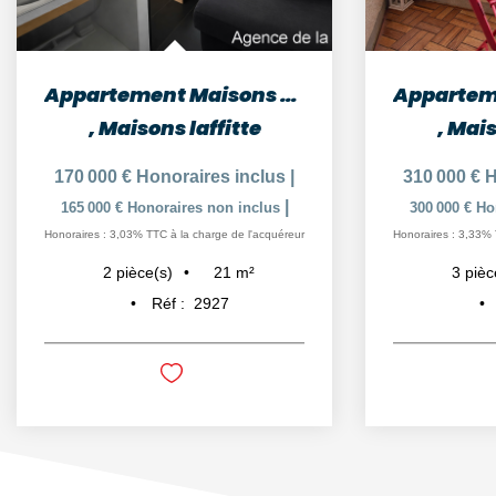
Appartement Maisons Laffitte 2 pièces
,
Maisons laffitte
,
Mais
170 000 €
Honoraires inclus
|
310 000 €
H
|
165 000 €
Honoraires non inclus
300 000 €
Ho
Honoraires : 3,03% TTC à la charge de l'acquéreur
Honoraires : 3,33% 
21
m²
2
pièce(s)
3
pièc
Réf :
2927