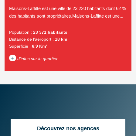
Maisons-Laffitte est une ville de 23 220 habitants dont 62 %
des habitants sont propriétaires.Maisons-Laffitte est une...
Population :
23 371 habitants
Distance de l'aéroport :
18 km
Superficie :
6,9 Km²
+
d'infos sur le quartier
DENSITÉ DE POPULATION
ENFANTS ET ADOLESCENTS
AGE MOYEN
REVENU MENSUEL PAR
MÉNAGE
TAUX DE PROPRIÉTAIRES
TAUX D'HABITATION
Découvrez nos agences
TAXE FONCIÈRE
PART DES MÉNAGES SANS