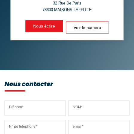
VOITURE
32 Rue De Paris
78600
MAISONS-LAFFITTE
DISTANCE DE L'AÉROPORT :
SUPERFICIE :
Nous écrire
Voir le numéro
RÉSULTATS DES LYCÉES
ECOLES ET CRÈCHES
RESTAURANTS ET CAFÉS
COMMERCES
MÉDECINS
Nous contacter
Prénom*
NOM*
N° de téléphone*
email*