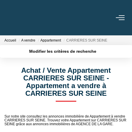
ACHETER
Accueil
A vendre
Appartement
CARRIERES SUR SEINE
LOUER
Modifier les critères de recherche
Localisation
Type de bien
Surface min
Budget max
GESTION
Achat / Vente Appartement
CARRIERES SUR SEINE -
Plus de critères
Créer une alerte
BIENS VENDUS
Appartement a vendre à
CARRIERES SUR SEINE
NOS AGENCES
Toutes Les Agences
Sur notre site consultez les annonces immobilière de Appartement à vendre
CARRIERES SUR SEINE. Trouvez votre Appartement sur CARRIERES SUR
Nous Rejoindre
SEINE grâce aux annonces immobilières de AGENCE DE LA GARE.
Nos Témoignages