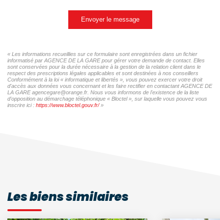
Envoyer le message
« Les informations recueillies sur ce formulaire sont enregistrées dans un fichier
informatisé par AGENCE DE LA GARE pour gérer votre demande de contact. Elles
sont conservées pour la durée nécessaire à la gestion de la relation client dans le
respect des prescriptions légales applicables et sont destinées à nos conseillers
Conformément à la loi « informatique et libertés », vous pouvez exercer votre droit
d'accès aux données vous concernant et les faire rectifier en contactant AGENCE DE
LA GARE agencegare@orange.fr. Nous vous informons de l'existence de la liste
d'opposition au démarchage téléphonique « Bloctel », sur laquelle vous pouvez vous
inscrire ici :
https://www.bloctel.gouv.fr/
»
Les biens similaires