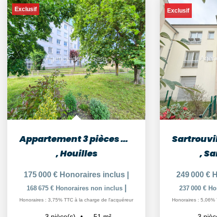
Exclusif
Exclusif
Appartement 3 pièces Houilles 51,17 m² - 15 minutes de la...
,
Houilles
,
Sa
175 000 €
Honoraires inclus
|
249 000 €
H
|
168 675 €
Honoraires non inclus
237 000 €
Ho
Honoraires : 3,75% TTC à la charge de l'acquéreur
Honoraires : 5,06% 
51
m²
3
pièce(s)
3
pièc