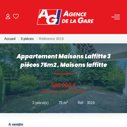
ACHETER
Accueil
3 pièces
Référence 3019
LOUER
Appartement Maisons Laffitte 3
GESTION
pièces 75m2
,
Maisons laffitte
BIENS VENDUS
560 000 €
dont 3,13% TTC d'honoraires
NOS AGENCES
3
pièce(s)
•
75
m²
•
Réf : 3019
Toutes Les Agences
Nous Rejoindre
A vendre