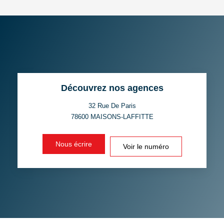
DENSITÉ DE POPULATION
ENFANTS ET ADOLESCENTS
AGE MOYEN
REVENU MENSUEL PAR
MÉNAGE
TAUX DE PROPRIÉTAIRES
TAUX D'HABITATION
Découvrez nos agences
TAXE FONCIÈRE
PART DES MÉNAGES SANS
VOITURE
32 Rue De Paris
78600
MAISONS-LAFFITTE
DISTANCE DE L'AÉROPORT :
SUPERFICIE :
Nous écrire
Voir le numéro
RÉSULTATS DES LYCÉES
ECOLES ET CRÈCHES
RESTAURANTS ET CAFÉS
COMMERCES
MÉDECINS