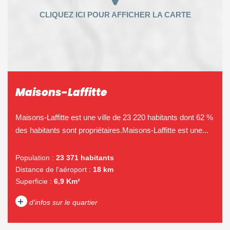
Maisons-Laffitte
Maisons-Laffitte est une ville de 23 220 habitants dont 62 %
des habitants sont propriétaires.Maisons-Laffitte est une...
Population :
23 371 habitants
Distance de l'aéroport :
18 km
Superficie :
6,9 Km²
+
d'infos sur le quartier