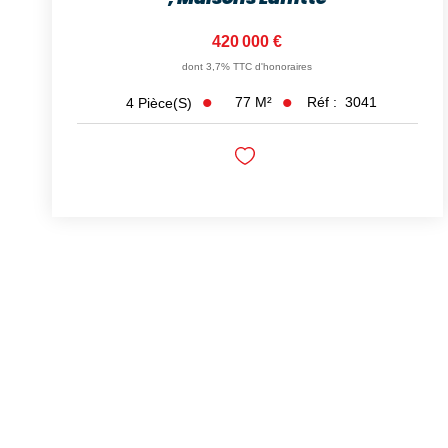
420 000 €
dont 3,7% TTC d'honoraires
77
M²
Réf :
3041
4
Pièce(s)