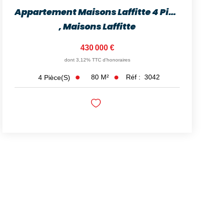
Appartement Maisons Laffitte 4 Pièces 80 M2
,
Maisons Laffitte
430 000 €
dont 3,12% TTC d'honoraires
80
M²
Réf :
3042
4
Pièce(s)