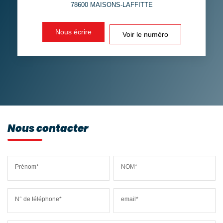
78600
MAISONS-LAFFITTE
DISTANCE DE L'AÉROPORT :
SUPERFICIE :
Nous écrire
Voir le numéro
RÉSULTATS DES LYCÉES
ECOLES ET CRÈCHES
RESTAURANTS ET CAFÉS
COMMERCES
MÉDECINS
Nous contacter
Prénom*
NOM*
N° de téléphone*
email*