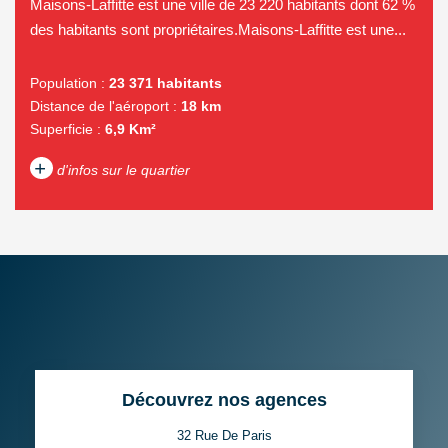
Maisons-Laffitte est une ville de 23 220 habitants dont 62 %
des habitants sont propriétaires.Maisons-Laffitte est une...
Population :
23 371 habitants
Distance de l'aéroport :
18 km
Superficie :
6,9 Km²
+
d'infos sur le quartier
DENSITÉ DE POPULATION
ENFANTS ET ADOLESCENTS
AGE MOYEN
REVENU MENSUEL PAR
MÉNAGE
TAUX DE PROPRIÉTAIRES
TAUX D'HABITATION
Découvrez nos agences
TAXE FONCIÈRE
PART DES MÉNAGES SANS
VOITURE
32 Rue De Paris