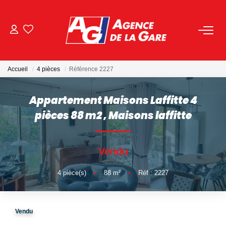
ACHETER
Accueil
4 pièces
Référence 2227
LOUER
Appartement Maisons Laffitte 4
GESTION
pièces 88 m2
,
Maisons laffitte
BIENS VENDUS
Vendu
NOS AGENCES
4
pièce(s)
•
88
m²
•
Réf : 2227
Toutes Les Agences
Vendu
Nous Rejoindre