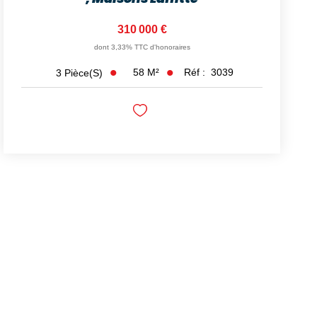
310 000 €
dont 3,33% TTC d'honoraires
58
M²
Réf :
3039
3
Pièce(s)