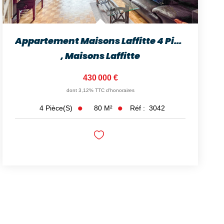
Appartement Maisons Laffitte 4 Pièces 80 M2
,
Maisons Laffitte
430 000 €
dont 3,12% TTC d'honoraires
80
M²
Réf :
3042
4
Pièce(s)