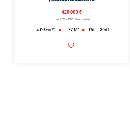
420 000 €
dont 3,7% TTC d'honoraires
77
M²
Réf :
3041
4
Pièce(s)