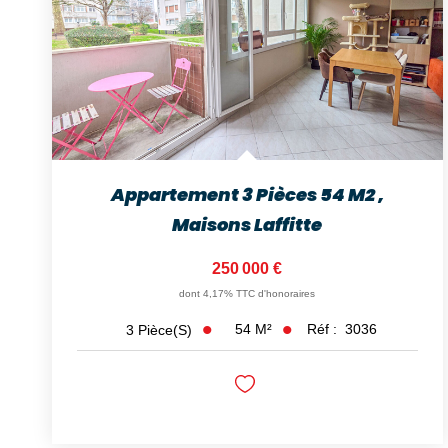
Appartement 3 Pièces 54 M2
,
Maisons Laffitte
250 000 €
dont 4,17% TTC d'honoraires
54
M²
Réf :
3036
3
Pièce(s)