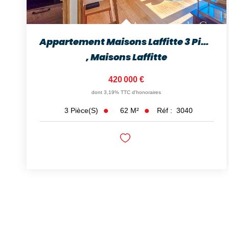
Appartement Maisons Laffitte 3 Pièce(s) 62 M2
,
Maisons Laffitte
420 000 €
dont 3,19% TTC d'honoraires
62
M²
Réf :
3040
3
Pièce(s)