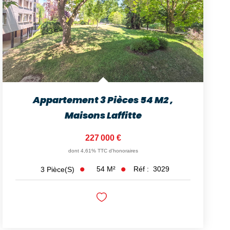
Appartement 3 Pièces 54 M2
,
Maisons Laffitte
227 000 €
dont 4,61% TTC d'honoraires
54
M²
Réf :
3029
3
Pièce(s)