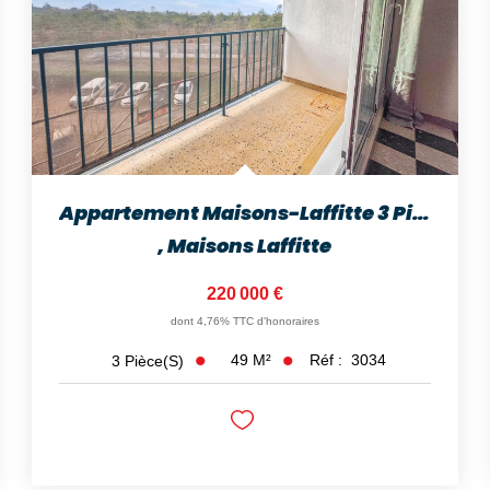
Appartement Maisons-Laffitte 3 Pièces 48.88 M2
,
Maisons Laffitte
220 000 €
dont 4,76% TTC d'honoraires
49
M²
Réf :
3034
3
Pièce(s)