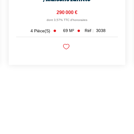
290 000 €
dont 3,57% TTC d'honoraires
69
M²
Réf :
3038
4
Pièce(s)