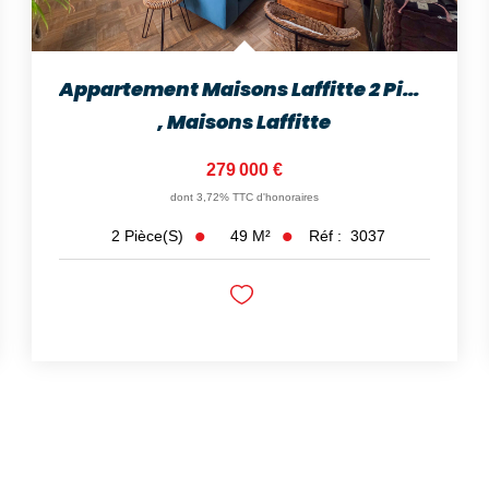
Appartement Maisons Laffitte 2 Pièces 48.88 M2
,
Maisons Laffitte
279 000 €
dont 3,72% TTC d'honoraires
49
M²
Réf :
3037
2
Pièce(s)