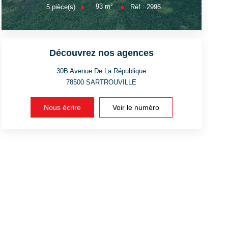
93
m²
5
pièce(s)
Réf :
2996
Découvrez nos agences
30B Avenue De La République
78500
SARTROUVILLE
Nous écrire
Voir le numéro