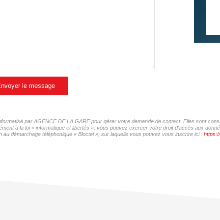
nvoyer le message
er informatisé par AGENCE DE LA GARE pour gérer votre demande de contact. Elles sont conserv
mément à la loi « informatique et libertés », vous pouvez exercer votre droit d'accès aux d
 au démarchage téléphonique « Bloctel », sur laquelle vous pouvez vous inscrire ici :
https:/