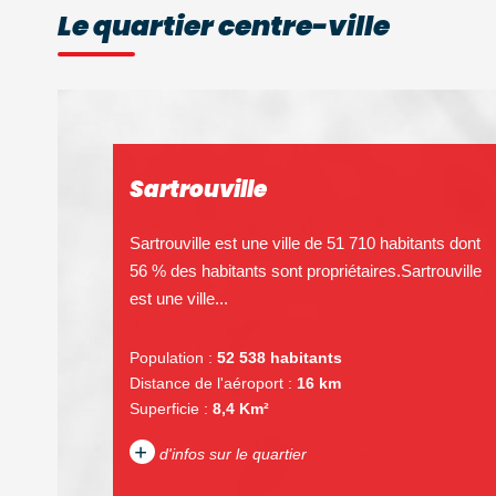
Le quartier centre-ville
Sartrouville
Sartrouville est une ville de 51 710 habitants dont
56 % des habitants sont propriétaires.Sartrouville
est une ville...
Population :
52 538 habitants
Distance de l'aéroport :
16 km
Superficie :
8,4 Km²
+
d'infos sur le quartier