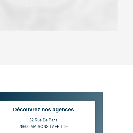
OYEN
'HABITATION
CE DE L'AÉROPORT :
 ET CRÈCHES
Découvrez nos agences
32 Rue De Paris
78600
MAISONS-LAFFITTE
INS