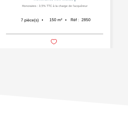
Honoraires : 3,5% TTC à la charge de l'acquéreur
150
m²
Réf :
2850
7
pièce(s)