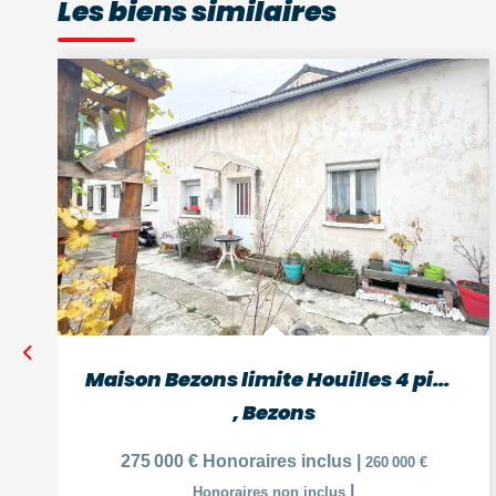
Les biens similaires
Maison Bezons limite Houilles 4 pièces, 86 m²
,
Bezons
275 000 €
Honoraires inclus
|
260 000 €
|
Honoraires non inclus