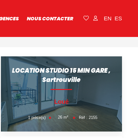
GENCES
NOUS CONTACTER
EN
ES
LOCATION STUDIO 15 MIN GARE
,
Sartrouville
Loué
26
m²
1
pièce(s)
Réf :
2155