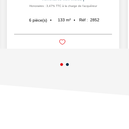
Honoraires : 3,47% TTC à la charge de l'acquéreur
133
m²
Réf :
2852
6
pièce(s)