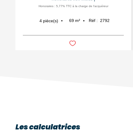
Honoraires : 5,77% TTC à la charge de l'acquéreur
69
m²
Réf :
2792
4
pièce(s)
Les calculatrices