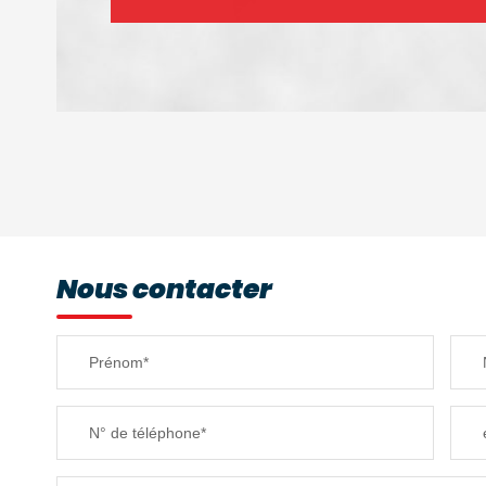
DENSITÉ DE POPULATION
REVENU MENSUEL PAR MÉNAGE
Nous contacter
TAXE FONCIÈRE
Prénom*
SUPERFICIE :
N° de téléphone*
RESTAURANTS ET CAFÉS