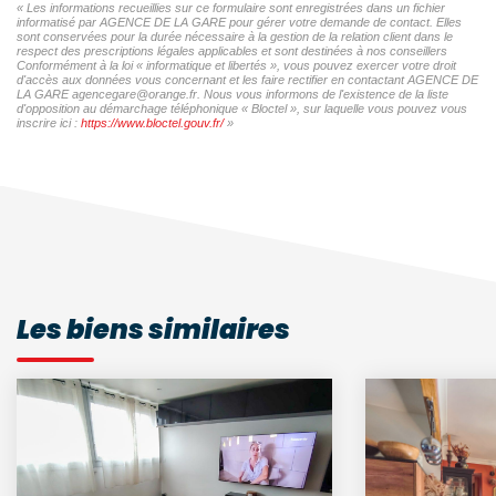
« Les informations recueillies sur ce formulaire sont enregistrées dans un fichier
informatisé par AGENCE DE LA GARE pour gérer votre demande de contact. Elles
sont conservées pour la durée nécessaire à la gestion de la relation client dans le
respect des prescriptions légales applicables et sont destinées à nos conseillers
Conformément à la loi « informatique et libertés », vous pouvez exercer votre droit
d'accès aux données vous concernant et les faire rectifier en contactant AGENCE DE
LA GARE agencegare@orange.fr. Nous vous informons de l'existence de la liste
d'opposition au démarchage téléphonique « Bloctel », sur laquelle vous pouvez vous
inscrire ici :
https://www.bloctel.gouv.fr/
»
Les biens similaires