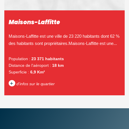
Maisons-Laffitte
Maisons-Laffitte est une ville de 23 220 habitants dont 62 %
des habitants sont propriétaires.Maisons-Laffitte est une...
Population :
23 371 habitants
Distance de l'aéroport :
18 km
Superficie :
6,9 Km²
+
d'infos sur le quartier
DENSITÉ DE POPULATION
ENFANTS ET ADOLESCENTS
AGE MOYEN
REVENU MENSUEL PAR
MÉNAGE