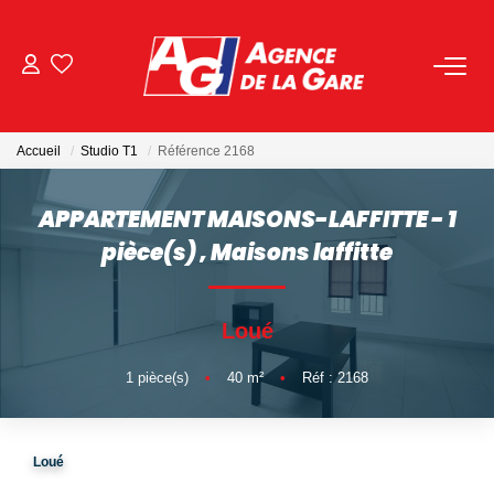
ACHETER
Accueil
Studio T1
Référence 2168
LOUER
APPARTEMENT MAISONS-LAFFITTE - 1
GESTION
pièce(s)
,
Maisons laffitte
BIENS VENDUS
Loué
NOS AGENCES
1
pièce(s)
•
40
m²
•
Réf : 2168
Toutes Les Agences
Loué
Nous Rejoindre