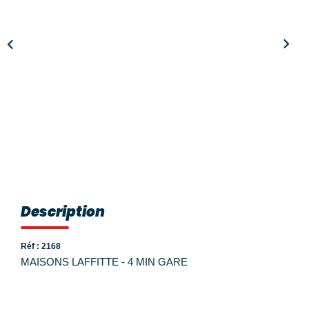
Nos Témoignages
Nos Actualités
NOUS CONTACTER
EN
ES
Description
Réf : 2168
MAISONS LAFFITTE - 4 MIN GARE