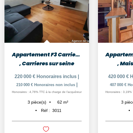
Appartement F3 Carrieres/Seine 12 minutes Gare
,
Carrieres sur seine
,
Mais
220 000 €
Honoraires inclus
|
420 000 €
H
|
210 000 €
Honoraires non inclus
407 000 €
Ho
Honoraires : 4,76% TTC à la charge de l'acquéreur
Honoraires : 3,19% 
62
m²
3
pièce(s)
3
pièc
Réf :
3011