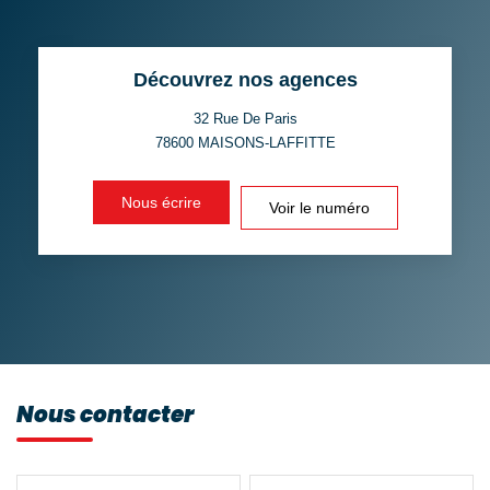
TAUX DE PROPRIÉTAIRES
TAUX D'HABITATION
Découvrez nos agences
TAXE FONCIÈRE
PART DES MÉNAGES SANS
VOITURE
32 Rue De Paris
78600
MAISONS-LAFFITTE
DISTANCE DE L'AÉROPORT :
SUPERFICIE :
Nous écrire
Voir le numéro
RÉSULTATS DES LYCÉES
ECOLES ET CRÈCHES
RESTAURANTS ET CAFÉS
COMMERCES
MÉDECINS
Nous contacter