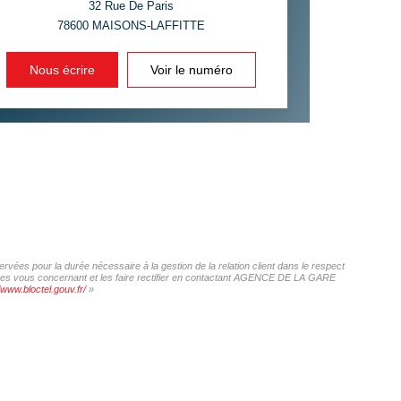
32 Rue De Paris
78600
MAISONS-LAFFITTE
INS
Nous écrire
Voir le numéro
ées pour la durée nécessaire à la gestion de la relation client dans le respect
onnées vous concernant et les faire rectifier en contactant AGENCE DE LA GARE
/www.bloctel.gouv.fr/
»