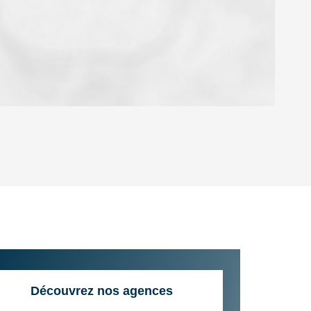
OYEN
'HABITATION
CE DE L'AÉROPORT :
 ET CRÈCHES
Découvrez nos agences