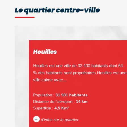
Le quartier centre-ville
Houilles
Houilles est une ville de 32 400 habitants dont 64
% des habitants sont propriétaires.Houilles est une
ville calme avec...
Population :
31 981 habitants
Distance de l'aéroport :
14 km
Superficie :
4,5 Km²
+
d'infos sur le quartier