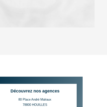
OYEN
'HABITATION
CE DE L'AÉROPORT :
 ET CRÈCHES
Découvrez nos agences
80 Place André Malraux
78800
HOUILLES
INS