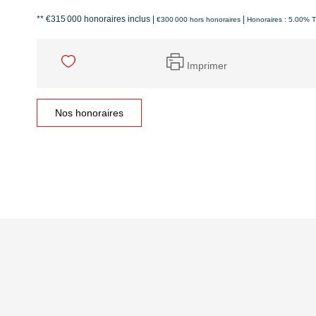
** €315 000
honoraires inclus
|
|
€300 000
hors honoraires
Honoraires : 5.00% T
Imprimer
Nos honoraires