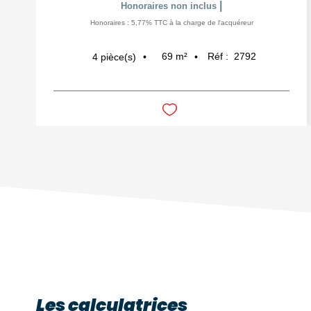
|
Honoraires non inclus
Honoraires : 5,77% TTC à la charge de l'acquéreur
69
m²
Réf :
2792
4
pièce(s)
Les calculatrices