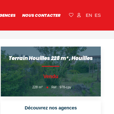
GENCES
NOUS CONTACTER
EN
ES
Terrain Houilles 228 m²
,
Houilles
Vendu
228
m²
Réf :
978-cpy
Découvrez nos agences