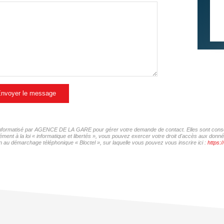
nvoyer le message
er informatisé par AGENCE DE LA GARE pour gérer votre demande de contact. Elles sont conserv
mément à la loi « informatique et libertés », vous pouvez exercer votre droit d'accès aux d
 au démarchage téléphonique « Bloctel », sur laquelle vous pouvez vous inscrire ici :
https:/