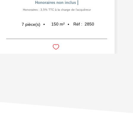
|
Honoraires non inclus
Honoraires : 3,5% TTC à la charge de l'acquéreur
150
m²
Réf :
2850
7
pièce(s)