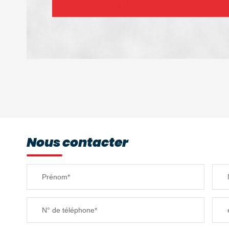
DENSITÉ DE POPULATION
REVENU MENSUEL PAR MÉNAGE
Nous contacter
TAXE FONCIÈRE
Prénom*
SUPERFICIE :
N° de téléphone*
RESTAURANTS ET CAFÉS