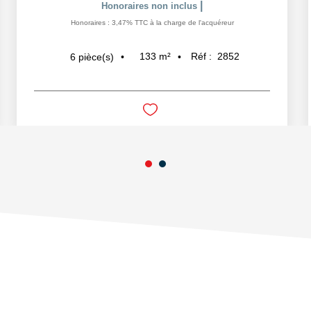
|
Honoraires non inclus
Honoraires : 3,47% TTC à la charge de l'acquéreur
133
m²
Réf :
2852
6
pièce(s)