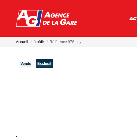
AC
Accueil
à bâtir
Référence 978-cpy
Vendu
Exclusif