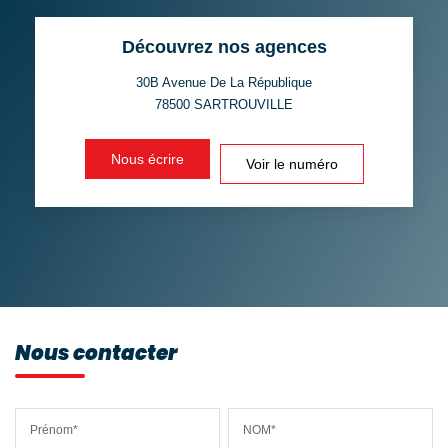
TAUX DE PROPRIÉTAIRES
TAUX D'HABITATION
Découvrez nos agences
TAXE FONCIÈRE
PART DES MÉNAGES SANS
VOITURE
30B Avenue De La République
78500
SARTROUVILLE
DISTANCE DE L'AÉROPORT :
SUPERFICIE :
Nous écrire
Voir le numéro
RÉSULTATS DES LYCÉES
ECOLES ET CRÈCHES
RESTAURANTS ET CAFÉS
COMMERCES
MÉDECINS
Nous contacter
Prénom*
NOM*