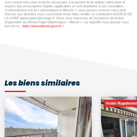
sont conservées pour la durée nécessaire à la gestion de la relation client dans le
respect des prescriptions légales applicables et sont destinées à nos conseillers
Conformément à la loi « informatique et libertés », vous pouvez exercer votre droit
d'accès aux données vous concernant et les faire rectifier en contactant AGENCE DE
LA GARE agencegare@orange.fr. Nous vous informons de l'existence de la liste
d'opposition au démarchage téléphonique « Bloctel », sur laquelle vous pouvez vous
inscrire ici :
https://www.bloctel.gouv.fr/
»
Les biens similaires
Visiter Rapidemen