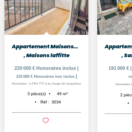
Appartement Maisons-Laffitte 3 pièces 48.88 m2
,
Maisons laffitte
,
Sa
220 000 €
Honoraires inclus
|
191 000 €
|
210 000 €
Honoraires non inclus
n
Honoraires : 4,76% TTC à la charge de l'acquéreur
Honoraires 
49
m²
3
pièce(s)
2
pièc
Réf :
3034