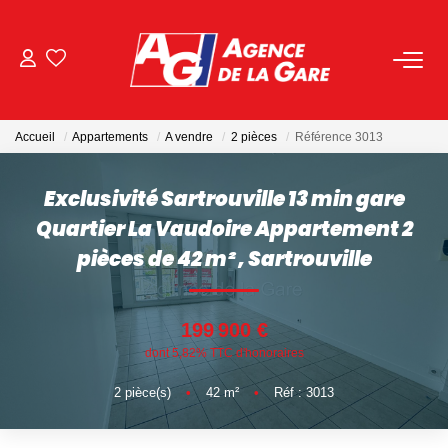
ACHETER
Accueil
Appartements
A vendre
2 pièces
Référence 3013
LOUER
Exclusivité Sartrouville 13 min gare
GESTION
Quartier La Vaudoire Appartement 2
pièces de 42 m²
,
Sartrouville
BIENS VENDUS
199 900 €
NOS AGENCES
dont 5,82% TTC d'honoraires
Toutes Les Agences
2
pièce(s)
•
42
m²
•
Réf : 3013
Nous Rejoindre