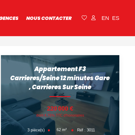
GENCES
NOUS CONTACTER
EN
ES
Appartement F3
Carrieres/Seine 12 minutes Gare
,
Carrieres Sur Seine
220 000 €
dont 4,76% TTC d'honoraires
62
m²
3
pièce(s)
Réf :
3011