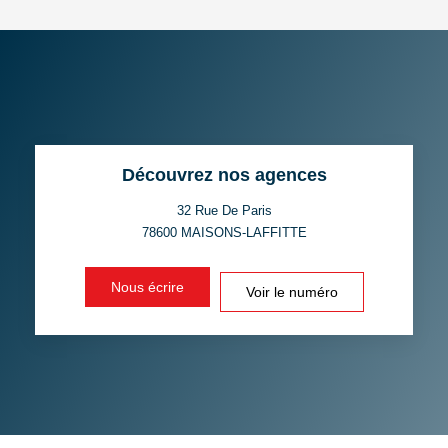
DENSITÉ DE POPULATION
ENFANTS ET ADOLESCENTS
AGE MOYEN
REVENU MENSUEL PAR
MÉNAGE
TAUX DE PROPRIÉTAIRES
TAUX D'HABITATION
Découvrez nos agences
TAXE FONCIÈRE
PART DES MÉNAGES SANS
VOITURE
32 Rue De Paris
78600
MAISONS-LAFFITTE
DISTANCE DE L'AÉROPORT :
SUPERFICIE :
Nous écrire
Voir le numéro
RÉSULTATS DES LYCÉES
ECOLES ET CRÈCHES
RESTAURANTS ET CAFÉS
COMMERCES
MÉDECINS