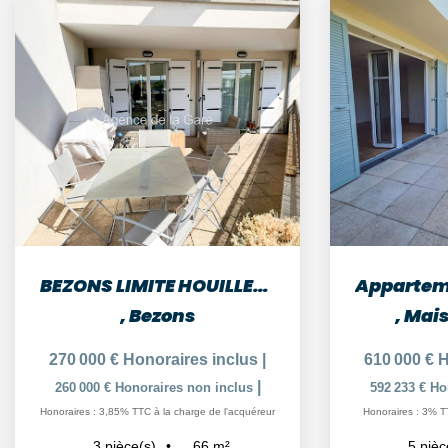
BEZONS LIMITE HOUILLES APPARTEMENT DE 3 PIECES AVEC 2...
,
Bezons
,
Mais
270 000 €
Honoraires inclus
|
610 000 €
H
|
260 000 €
Honoraires non inclus
592 233 €
Ho
Honoraires : 3,85% TTC à la charge de l'acquéreur
Honoraires : 3% T
66
m²
3
pièce(s)
5
pièc