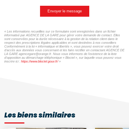
Envoyer le message
« Les informations recueillies sur ce formulaire sont enregistrées dans un fichier
informatisé par AGENCE DE LA GARE pour gérer votre demande de contact. Elles
sont conservées pour la durée nécessaire à la gestion de la relation client dans le
respect des prescriptions légales applicables et sont destinées à nos conseillers
Conformément à la loi « informatique et libertés », vous pouvez exercer votre droit
d'accès aux données vous concernant et les faire rectifier en contactant AGENCE DE
LA GARE agencegare@orange.fr. Nous vous informons de l'existence de la liste
d'opposition au démarchage téléphonique « Bloctel », sur laquelle vous pouvez vous
inscrire ici :
https://www.bloctel.gouv.fr/
»
Les biens similaires