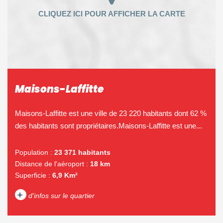
Maisons-Laffitte
Maisons-Laffitte est une ville de 23 220 habitants dont 62 %
des habitants sont propriétaires.Maisons-Laffitte est une...
Population :
23 371 habitants
Distance de l'aéroport :
18 km
Superficie :
6,9 Km²
+
d'infos sur le quartier