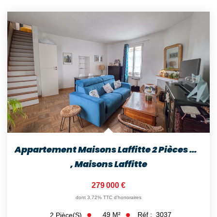
Appartement Maisons Laffitte 2 Pièces 48.88 M2
,
Maisons Laffitte
279 000 €
dont 3,72% TTC d'honoraires
49
M²
Réf :
3037
2
Pièce(s)