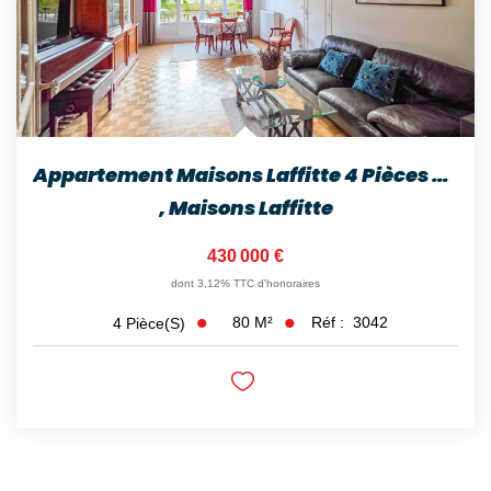
Appartement Maisons Laffitte 4 Pièces 80 M2
,
Maisons Laffitte
430 000 €
dont 3,12% TTC d'honoraires
80
M²
Réf :
3042
4
Pièce(s)