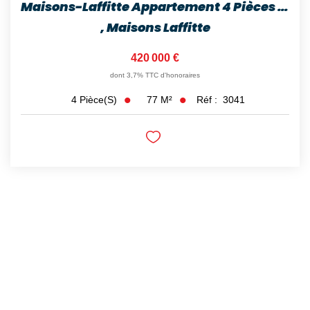
Maisons-Laffitte Appartement 4 Pièces Lumineux Avec Balcon...
,
Maisons Laffitte
420 000 €
dont 3,7% TTC d'honoraires
77
M²
Réf :
3041
4
Pièce(s)