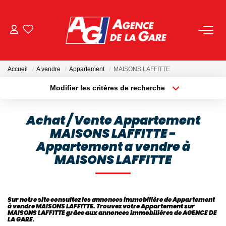
ACHETER
Accueil
A vendre
Appartement
MAISONS LAFFITTE
LOUER
Modifier les critères de recherche
Localisation
Type de bien
Localisation
Sélectionnez...
GESTION
Achat / Vente Appartement
MAISONS LAFFITTE -
Surface min
Budget max
BIENS VENDUS
Appartement a vendre à
Plus de critères
Créer une alerte
MAISONS LAFFITTE
NOS AGENCES
Toutes Les Agences
Sur notre site consultez les annonces immobilière de Appartement
à vendre MAISONS LAFFITTE. Trouvez votre Appartement sur
MAISONS LAFFITTE grâce aux annonces immobilières de AGENCE DE
Nous Rejoindre
LA GARE.