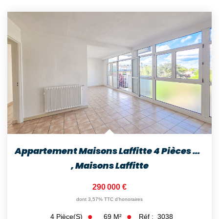
Appartement Maisons Laffitte 4 Pièces 69 M2
,
Maisons Laffitte
290 000 €
dont 3,57% TTC d'honoraires
69
M²
Réf :
3038
4
Pièce(s)