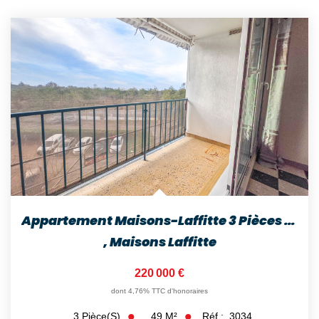
Appartement Maisons-Laffitte 3 Pièces 48.88 M2
,
Maisons Laffitte
220 000 €
dont 4,76% TTC d'honoraires
49
M²
Réf :
3034
3
Pièce(s)