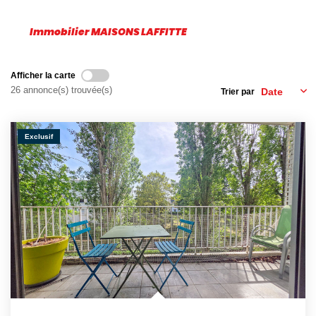
Nos Témoignages
Nos Actualités
Immobilier MAISONS LAFFITTE
Afficher la carte
NOUS CONTACTER
26 annonce(s) trouvée(s)
Trier par
EN
ES
Exclusif