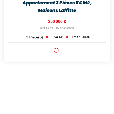
Appartement 3 Pièces 54 M2
,
Maisons Laffitte
250 000 €
dont 4,17% TTC d'honoraires
54
M²
Réf :
3036
3
Pièce(s)