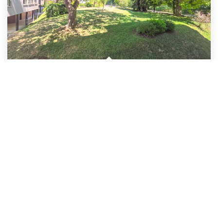
Appartement 3 Pièces 54 M2
,
Maisons Laffitte
227 000 €
dont 4,61% TTC d'honoraires
54
M²
Réf :
3029
3
Pièce(s)