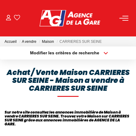
ACHETER
Accueil
A vendre
Maison
CARRIERES SUR SEINE
LOUER
Modifier les critères de recherche
Localisation
Type de bien
Localisation
Sélectionnez...
GESTION
Achat / Vente Maison CARRIERES
SUR SEINE - Maison a vendre à
Surface min
Budget max
BIENS VENDUS
CARRIERES SUR SEINE
Plus de critères
Créer une alerte
NOS AGENCES
Sur notre site consultez les annonces immobilière de Maison à
vendre CARRIERES SUR SEINE. Trouvez votre Maison sur CARRIERES
Toutes Les Agences
SUR SEINE grâce aux annonces immobilières de AGENCE DE LA
GARE.
Nous Rejoindre