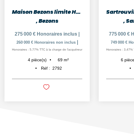
Maison Bezons limite Houilles 4 pièces, 86 m²
,
Bezons
,
Sa
275 000 €
Honoraires inclus
|
775 000 €
H
|
260 000 €
Honoraires non inclus
749 000 €
Ho
Honoraires : 5,77% TTC à la charge de l'acquéreur
Honoraires : 3,47% 
69
m²
4
pièce(s)
6
pièce
Réf :
2792