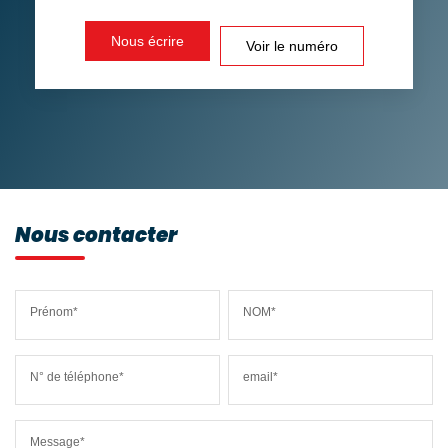
DISTANCE DE L'AÉROPORT :
SUPERFICIE :
Nous écrire
Voir le numéro
RÉSULTATS DES LYCÉES
ECOLES ET CRÈCHES
RESTAURANTS ET CAFÉS
COMMERCES
MÉDECINS
Nous contacter
Prénom*
NOM*
N° de téléphone*
email*
Message*