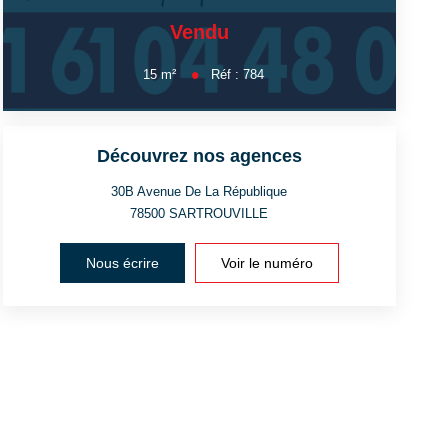
Vendu
15
m²
Réf :
784
Découvrez nos agences
30B Avenue De La République
78500
SARTROUVILLE
Nous écrire
Voir le numéro