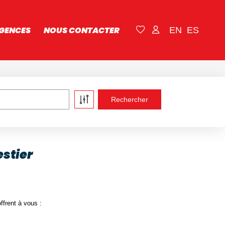
GENCES
NOUS CONTACTER
EN
ES
estier
ffrent à vous :