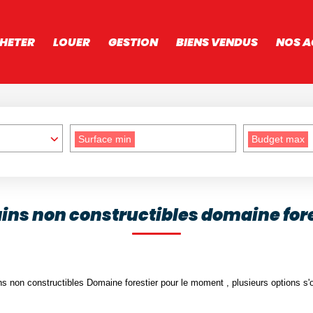
HETER
LOUER
GESTION
BIENS VENDUS
NOS A
Surface min
Budget max
ins non constructibles domaine for
s non constructibles Domaine forestier pour le moment , plusieurs options s'o