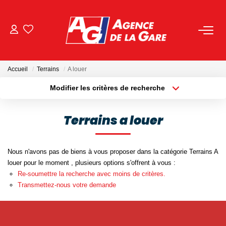
ACHETER
Accueil
Terrains
A louer
LOUER
Modifier les critères de recherche
Localisation
Type de bien
Localisation
Sélectionnez...
GESTION
Terrains a louer
Surface min
Budget max
BIENS VENDUS
Nous n'avons pas de biens à vous proposer dans la catégorie Terrains A
Plus de critères
Créer une alerte
louer pour le moment , plusieurs options s'offrent à vous :
NOS AGENCES
Re-soumettre la recherche avec moins de critères.
Transmettez-nous votre demande
Toutes Les Agences
Nous Rejoindre