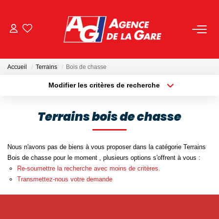
ACHETER
Accueil
Terrains
Bois de chasse
LOUER
Modifier les critères de recherche
Localisation
Type de bien
Localisation
Sélectionnez...
GESTION
Terrains bois de chasse
Surface min
Budget max
BIENS VENDUS
Nous n'avons pas de biens à vous proposer dans la catégorie Terrains
Plus de critères
Créer une alerte
Bois de chasse pour le moment , plusieurs options s'offrent à vous :
NOS AGENCES
Re-soumettre la recherche avec moins de critères.
Transmettez-nous votre demande
Toutes Les Agences
Nous Rejoindre