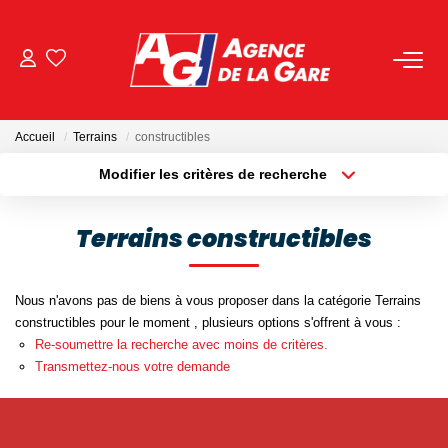
ACHETER
Accueil
Terrains
constructibles
LOUER
Modifier les critères de recherche
Localisation
Type de bien
Localisation
Sélectionnez...
GESTION
Terrains constructibles
Surface min
Budget max
BIENS VENDUS
Nous n'avons pas de biens à vous proposer dans la catégorie Terrains
Plus de critères
Créer une alerte
constructibles pour le moment , plusieurs options s'offrent à vous :
NOS AGENCES
Re-soumettre la recherche avec moins de critères.
Transmettez-nous votre demande
Toutes Les Agences
Nous Rejoindre