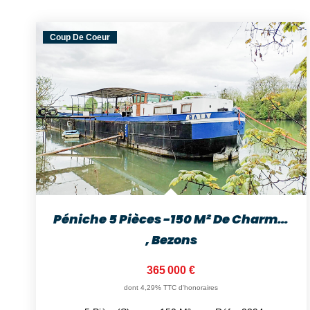
Coup De Coeur
Péniche 5 Pièces -150 M² De Charme Et De Liberté À Bezons
,
Bezons
365 000 €
dont 4,29% TTC d'honoraires