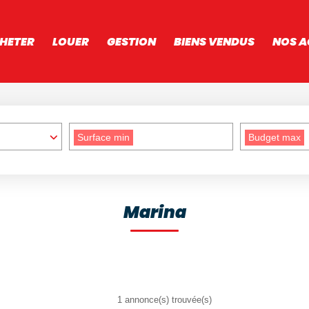
HETER
LOUER
GESTION
BIENS VENDUS
NOS A
Surface min
Budget max
Marina
1 annonce(s) trouvée(s)