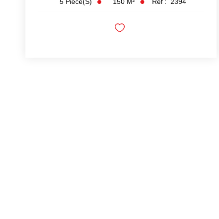
150
M²
Réf :
2394
5
Pièce(s)