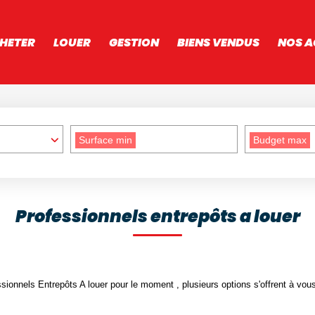
HETER
LOUER
GESTION
BIENS VENDUS
NOS A
Surface min
Budget max
Professionnels entrepôts a louer
ionnels Entrepôts A louer pour le moment , plusieurs options s'offrent à vous