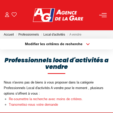
ACHETER
Accueil
Professionnels
Local d'activités
A vendre
LOUER
Modifier les critères de recherche
Localisation
Type de bien
Localisation
Sélectionnez...
GESTION
Professionnels local d'activités a
vendre
Surface min
Budget max
BIENS VENDUS
Plus de critères
Créer une alerte
Nous n'avons pas de biens à vous proposer dans la catégorie
NOS AGENCES
Professionnels Local d'activités A vendre pour le moment , plusieurs
options s'offrent à vous :
Toutes Les Agences
Re-soumettre la recherche avec moins de critères.
Transmettez-nous votre demande
Nous Rejoindre