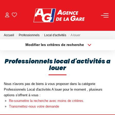
ACHETER
Accueil
Professionnels
Local d'activités
A louer
LOUER
Modifier les critères de recherche
Localisation
Type de bien
Localisation
Sélectionnez...
GESTION
Professionnels local d'activités a
louer
Surface min
Budget max
BIENS VENDUS
Plus de critères
Créer une alerte
Nous n'avons pas de biens à vous proposer dans la catégorie
NOS AGENCES
Professionnels Local d'activités A louer pour le moment , plusieurs
options s'offrent à vous :
Toutes Les Agences
Re-soumettre la recherche avec moins de critères.
Transmettez-nous votre demande
Nous Rejoindre