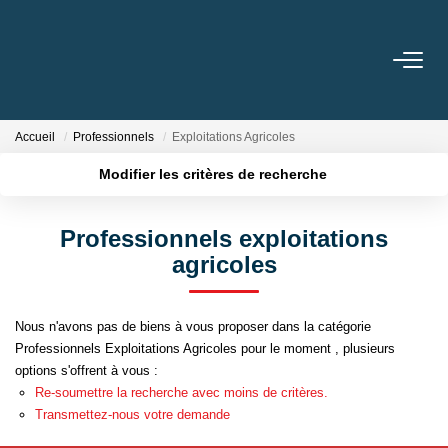
ACHETER
Accueil
Professionnels
Exploitations Agricoles
LOUER
Modifier les critères de recherche
Localisation
Type de bien
Surface min
Budget max
GESTION
Professionnels exploitations
agricoles
Plus de critères
Créer une alerte
BIENS VENDUS
Nous n'avons pas de biens à vous proposer dans la catégorie
NOS AGENCES
Professionnels Exploitations Agricoles pour le moment , plusieurs
options s'offrent à vous :
Toutes Les Agences
Re-soumettre la recherche avec moins de critères.
Nous Rejoindre
Transmettez-nous votre demande
Nos Témoignages