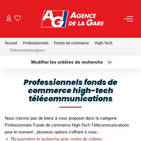
ACHETER
Accueil
Professionnels
Fonds de commerce
High-Tech
LOUER
Télécommunications
Modifier les critères de recherche
Localisation
Type de bien
GESTION
Localisation
Sélectionnez...
Professionnels fonds de
BIENS VENDUS
commerce high-tech
Surface min
Budget max
télécommunications
Plus de critères
Créer une alerte
NOS AGENCES
Nous n'avons pas de biens à vous proposer dans la catégorie
Toutes Les Agences
Professionnels Fonds de commerce High-Tech Télécommunications
pour le moment , plusieurs options s'offrent à vous :
Nous Rejoindre
Re-soumettre la recherche avec moins de critères.