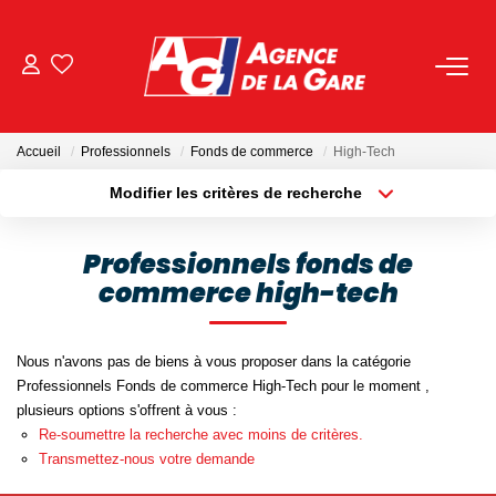
ACHETER
Accueil
Professionnels
Fonds de commerce
High-Tech
LOUER
Modifier les critères de recherche
Localisation
Type de bien
Localisation
Sélectionnez...
GESTION
Professionnels fonds de
commerce high-tech
Surface min
Budget max
BIENS VENDUS
Plus de critères
Créer une alerte
Nous n'avons pas de biens à vous proposer dans la catégorie
NOS AGENCES
Professionnels Fonds de commerce High-Tech pour le moment ,
plusieurs options s'offrent à vous :
Toutes Les Agences
Re-soumettre la recherche avec moins de critères.
Transmettez-nous votre demande
Nous Rejoindre