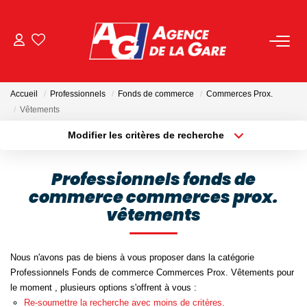
ACHETER
Accueil
Professionnels
Fonds de commerce
Commerces Prox.
LOUER
Vêtements
Modifier les critères de recherche
Localisation
Type de bien
GESTION
Localisation
Sélectionnez...
Professionnels fonds de
BIENS VENDUS
commerce commerces prox.
Surface min
Budget max
vêtements
Plus de critères
Créer une alerte
NOS AGENCES
Nous n'avons pas de biens à vous proposer dans la catégorie
Toutes Les Agences
Professionnels Fonds de commerce Commerces Prox. Vêtements pour
le moment , plusieurs options s'offrent à vous :
Nous Rejoindre
Re-soumettre la recherche avec moins de critères.